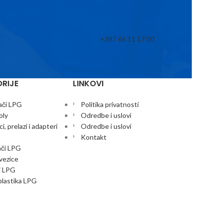
+387 66 11 17 00
RIJE
LINKOVI
ači LPG
Politika privatnosti
oly
Odredbe i uslovi
i, prelazi i adapteri
Odredbe i uslovi
Kontakt
ači LPG
 vezice
i LPG
lastika LPG