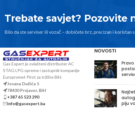
Trebate savjet? Pozovite 
Bilo da ste serviser ili vozač – dobićete brz, precizan i koristan s
NOVOSTI
Pravo
Gas Expert je ovlašteni distributer AC
posta
STAG LPG opreme i zastupnik kompanije
servis
Europromet Pirot za tržište BiH.
Jovana Dučića 5
78430 Prnjavor, BiH
Najčeš
+387 65 523 290
autoga
piju v
info@gasexpert.ba
Da li 
vam „