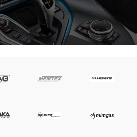
 za Bakar Lpg – kvalitetna rješenja za vašu instalaciju ili vozilo.