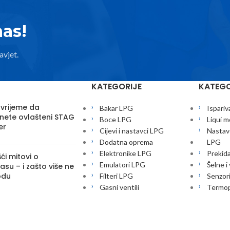
nas!
avjet.
KATEGORIJE
KATEGO
 vrijeme da
Bakar LPG
Ispariv
nete ovlašteni STAG
Boce LPG
Liqui m
er
Cijevi i nastavci LPG
Nastavc
Dodatna oprema
LPG
Elektronike LPG
Prekid
ći mitovi o
Emulatori LPG
Šelne i
su – i zašto više ne
odu
Filteri LPG
Senzor
Gasni ventili
Termop
Injektori LPG
znate koliko novca
iscuri“ kroz auspuh?