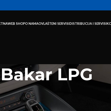
ETNA
WEB SHOP
O NAMA
OVLAŠTENI SERVISI
DISTRIBUCIJA I SERVISI
K
Bakar LPG
rijeva vode i gasa
odi koji odgovaraju vašem odabiru.