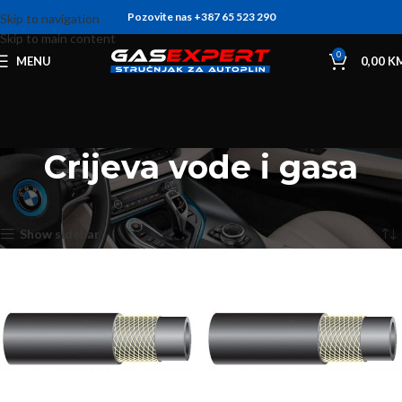
Pozovite nas +387 65 523 290
Skip to navigation
Skip to main content
0
MENU
0,00
K
Crijeva vode i gasa
Početna
Cijevi i nastavci LPG
Crijeva vode i gasa
Prikaz svih 9 rezultata
Show sidebar