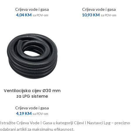
Crijeva vode i gasa
Crijeva vode i gasa
4,04
KM
10,93
KM
sa PDV-om
sa PDV-om
Ventilacijska cijev Ø30 mm
za LPG sisteme
Crijeva vode i gasa
4,19
KM
sa PDV-om
Istražite Crijeva Vode I Gasa u kategoriji Cijevi I Nastavci Lpg – precizno
odabrani artikli za maksimalnu efikasnost.