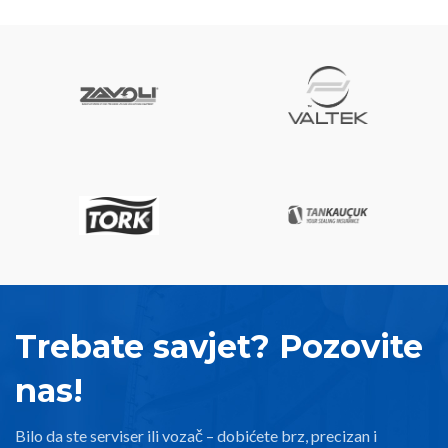
Trebate savjet? Pozovite
nas!
Bilo da ste serviser ili vozač – dobićete brz, precizan i