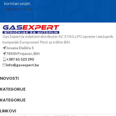
koristan savjet.
+387 66 11 17 00
Gas Expert je ovlašteni distributer AC STAG LPG opreme i zastupnik
kompanije Europromet Pirot za tržište BiH.
Jovana Dučića 5
78430 Prnjavor, BiH
+387 65 523 290
info@gasexpert.ba
NOVOSTI
KATEGORIJE
KATEGORIJE
LINKOVI