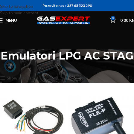
Pozovite nas +387 65 523 290
Skip to navigation
Skip to main content
0
MENU
0,00
K
Emulatori LPG AC STAG
Početna
Emulatori LPG
Emulatori LPG AC STAG
Prikaz svih 8 rezultata
Show sidebar