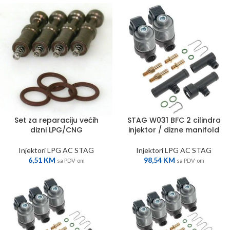
Set za reparaciju većih
STAG W031 BFC 2 cilindra
dizni LPG/CNG
injektor / dizne manifold
Injektori LPG AC STAG
Injektori LPG AC STAG
6,51
KM
98,54
KM
sa PDV-om
sa PDV-om