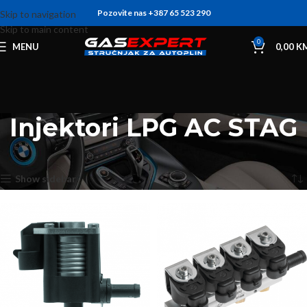
Pozovite nas +387 65 523 290
Skip to navigation
Skip to main content
0
MENU
0,00
K
Injektori LPG AC STAG
Početna
Injektori LPG
Injektori LPG AC STAG
Prikaz svih 20 rezultata
Show sidebar