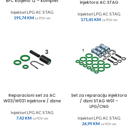
BFC koljeno 12 – komplet
injektora AC STAG
Injektori LPG AC STAG
Injektori LPG AC STAG
195,74
KM
sa PDV-om
171,45
KM
sa PDV-om
Reparacioni set za AC
Set za reparaciju injektora
W03/W031 injektore / dizne
/ dizni STAG W01 –
LPG/CNG
Injektori LPG AC STAG
7,42
KM
Injektori LPG AC STAG
sa PDV-om
26,99
KM
sa PDV-om