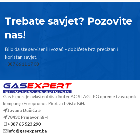
Trebate savjet? Pozovite
nas!
Bilo da ste serviser ili vozač – dobićete brz, precizan i
koristan savjet.
+387 66 11 17 00
Gas Expert je ovlašteni distributer AC STAG LPG opreme i zastupnik
kompanije Europromet Pirot za tržište BiH.
Jovana Dučića 5
78430 Prnjavor, BiH
+387 65 523 290
info@gasexpert.ba