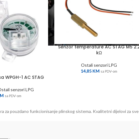
Senzor temperature AC STAG M5 2.
kΩ
Ostali senzori LPG
14,85
KM
sa PDV-om
asa WPGH-1 AC STAG
stali senzori LPG
KM
sa PDV-om
ra za pouzdano funkcionisanje plinskog sistema. Kvalitetni dijelovi za sve 