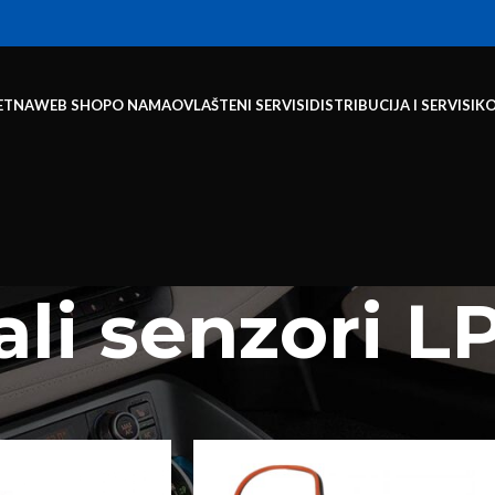
ETNA
WEB SHOP
O NAMA
OVLAŠTENI SERVISI
DISTRIBUCIJA I SERVISI
K
ali senzori L
Ostali senzori LPG