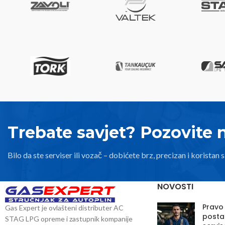
Trebate savjet? Pozovite 
Bilo da ste serviser ili vozač – dobićete brz, precizan i koristan s
NOVOSTI
Pravo
Gas Expert je ovlašteni distributer AC
posta
STAG LPG opreme i zastupnik kompanije