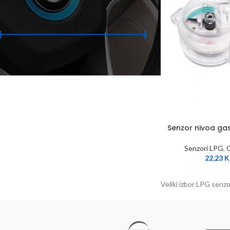
FILTER PO CIJENAMA
Cijena:
10 KM
—
30 KM
FILTER
Senzor nivoa g
Senzori LPG
,
O
22,23
Veliki izbor LPG senzo