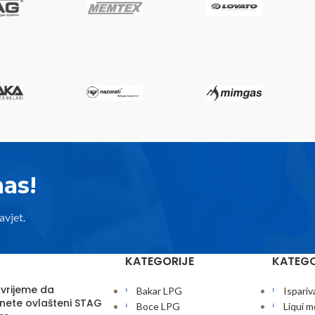
nas!
avjet.
KATEGORIJE
KATEGO
 vrijeme da
Bakar LPG
Ispariv
nete ovlašteni STAG
Boce LPG
Liqui m