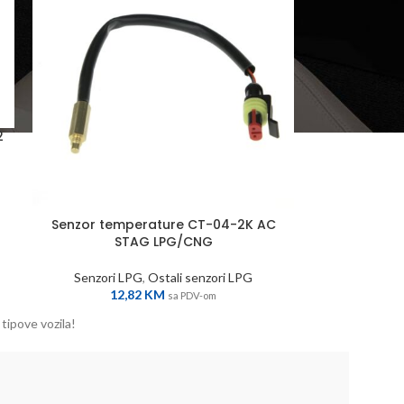
2
Senzor temperature CT-04-2K AC
STAG LPG/CNG
Senzori LPG
,
Ostali senzori LPG
12,82
KM
sa PDV-om
tipove vozila!