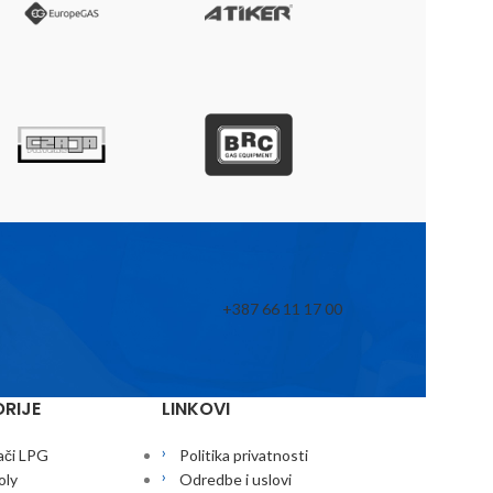
+387 66 11 17 00
RIJE
LINKOVI
ači LPG
Politika privatnosti
oly
Odredbe i uslovi