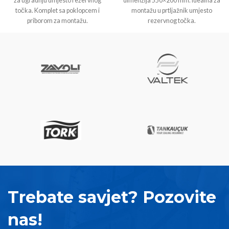
za ugradnju umjesto rezervnog
dimenzija 550×200 mm. Idealna za
točka. Komplet sa poklopcem i
montažu u prtljažnik umjesto
priborom za montažu.
rezervnog točka.
Trebate savjet? Pozovite
nas!