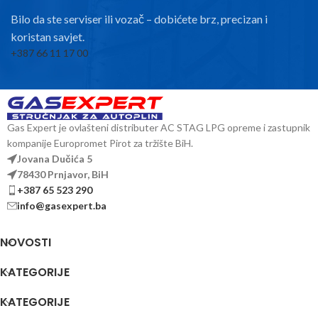
Bilo da ste serviser ili vozač – dobićete brz, precizan i
koristan savjet.
+387 66 11 17 00
Gas Expert je ovlašteni distributer AC STAG LPG opreme i zastupnik
kompanije Europromet Pirot za tržište BiH.
Jovana Dučića 5
78430 Prnjavor, BiH
+387 65 523 290
info@gasexpert.ba
NOVOSTI
KATEGORIJE
KATEGORIJE