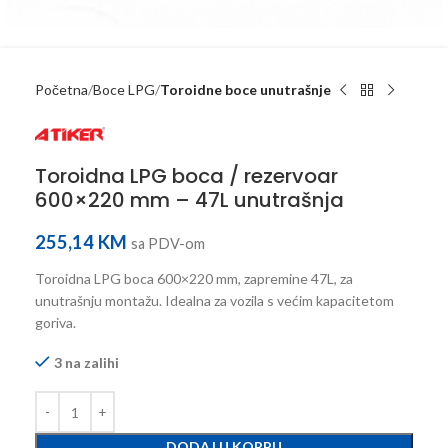
Početna
Boce LPG
Toroidne boce unutrašnje
Toroidna LPG boca / rezervoar
600×220 mm – 47L unutrašnja
255,14
KM
sa PDV-om
Toroidna LPG boca 600×220 mm, zapremine 47L, za
unutrašnju montažu. Idealna za vozila s većim kapacitetom
goriva.
3 na zalihi
DODAJ U KORPU