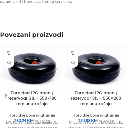
ugradnja od strane ovlaštenog servisera.
Povezani proizvodi
Toroidna LPG boca /
Toroidna LPG boca /
rezervoar 31L – 550×180
rezervoar 31L – 550×200
mm unutrašnja
mm unutrašnja
Toroidne boce unutrašnje
Toroidne boce unutrašnje
263,24
KM
234,88
KM
sa PDV-om
sa PDV-om
LPG toroidna boca zapremine 31L
Unutrašnja toroidna LPG boca 31L,