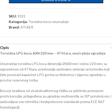
SKU:
9331
Kategorija:
Toroidne boce unutrašnje
Brand:
ATIKER
Opis
Toroidna LPG boca 600×220 mm – 47 litara, unutrašnja ugradnja
Unutrašnja toroidna LPG boca dimenzija Ø600 mm i visine 220 mm, sa
zapreminom od 47 litara, predstavlja optimalno rješenje za korisnike koji
žele povećani kapacitet LPG goriva uz diskretnu i sigurnu ugradnju u
prostor rezervnog točka.
Boca je izrađena od visokokvalitetnog čelika sa zaštitnim premazom
protiv korozije, prilagođena za ugradnju multiventila sa 30° prirubnicom, i
zadovoljava sve tehničke i bezbjednosne standarde prema ECE R67
homologaciji.