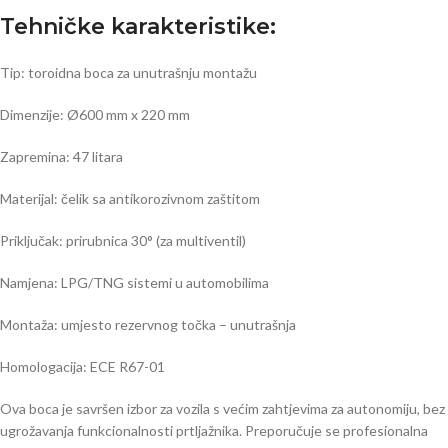
Tehničke karakteristike:
Tip: toroidna boca za unutrašnju montažu
Dimenzije: Ø600 mm x 220 mm
Zapremina: 47 litara
Materijal: čelik sa antikorozivnom zaštitom
Priključak: prirubnica 30° (za multiventil)
Namjena: LPG/TNG sistemi u automobilima
Montaža: umjesto rezervnog točka – unutrašnja
Homologacija: ECE R67-01
Ova boca je savršen izbor za vozila s većim zahtjevima za autonomiju, bez
ugrožavanja funkcionalnosti prtljažnika. Preporučuje se profesionalna