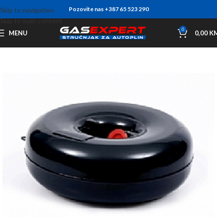
Pozovite nas +387 65 523 290
Skip to navigation
Skip to main content
0
MENU
0,00
K