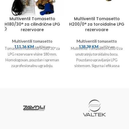
Multiventil Tomasetto
Multiventil Tomasetto
H180/30° za cilindrične LPG
H200/0° za toroidalne LPG
rezervoare
rezervoare
Multiventili tomasetto
Multiventili tomasetto
111,36
KM
138,39
KM
sa PDV-om
sa PDV-om
Tomasetto multiventil H180/30° za
Multiventil Tomasetto H200/0 za
LPG rezervoare visine 180 mm.
unutrašnju toroidalnu bocu.
Homologovan, pouzdan i spreman
Pouzdano upravljanje LPG
za profesionalnu ugradnju.
sistemom. Sigurna i efikasna
instalacija.