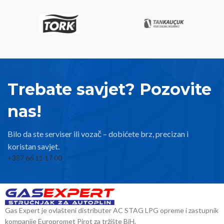
Trebate savjet? Pozovite
nas!
Bilo da ste serviser ili vozač – dobićete brz, precizan i
koristan savjet.
+387 66 11 17 00
Gas Expert je ovlašteni distributer AC STAG LPG opreme i zastupnik
kompanije Europromet Pirot za tržište BiH.