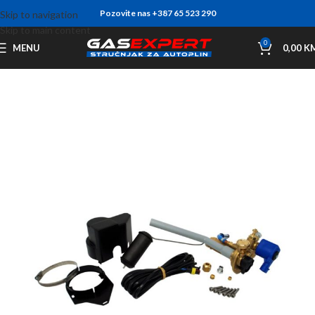
Pozovite nas +387 65 523 290
Skip to navigation
Skip to main content
0
MENU
0,00
K