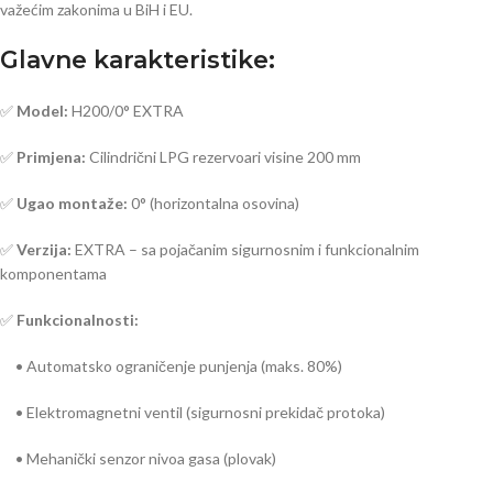
važećim zakonima u BiH i EU.
Glavne karakteristike:
✅
Model:
H200/0° EXTRA
✅
Primjena:
Cilindrični LPG rezervoari visine 200 mm
✅
Ugao montaže:
0° (horizontalna osovina)
✅
Verzija:
EXTRA – sa pojačanim sigurnosnim i funkcionalnim
komponentama
✅
Funkcionalnosti:
• Automatsko ograničenje punjenja (maks. 80%)
• Elektromagnetni ventil (sigurnosni prekidač protoka)
• Mehanički senzor nivoa gasa (plovak)