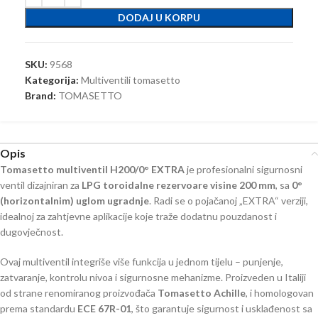
DODAJ U KORPU
SKU:
9568
Kategorija:
Multiventili tomasetto
Brand:
TOMASETTO
Opis
Tomasetto multiventil H200/0° EXTRA
je profesionalni sigurnosni
ventil dizajniran za
LPG toroidalne rezervoare visine 200 mm
, sa
0°
(horizontalnim) uglom ugradnje
. Radi se o pojačanoj „EXTRA“ verziji,
idealnoj za zahtjevne aplikacije koje traže dodatnu pouzdanost i
dugovječnost.
Ovaj multiventil integriše više funkcija u jednom tijelu – punjenje,
zatvaranje, kontrolu nivoa i sigurnosne mehanizme. Proizveden u Italiji
od strane renomiranog proizvođača
Tomasetto Achille
, i homologovan
prema standardu
ECE 67R-01
, što garantuje sigurnost i usklađenost sa