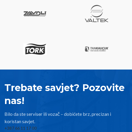
Trebate savjet? Pozovite
nas!
Bilo da ste serviser ili vozač – dobićete brz, precizan i
koristan savjet.
+387 66 11 17 00