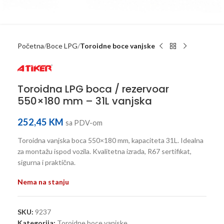
Početna
Boce LPG
Toroidne boce vanjske
Toroidna LPG boca / rezervoar
550×180 mm – 31L vanjska
252,45
KM
sa PDV-om
Toroidna vanjska boca 550×180 mm, kapaciteta 31L. Idealna
za montažu ispod vozila. Kvalitetna izrada, R67 sertifikat,
sigurna i praktična.
Nema na stanju
SKU:
9237
Kategorija:
Toroidne boce vanjske