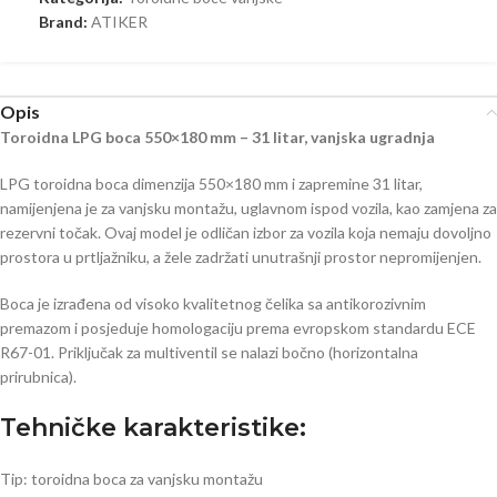
Brand:
ATIKER
Opis
Toroidna LPG boca 550×180 mm – 31 litar, vanjska ugradnja
LPG toroidna boca dimenzija 550×180 mm i zapremine 31 litar,
namijenjena je za vanjsku montažu, uglavnom ispod vozila, kao zamjena za
rezervni točak. Ovaj model je odličan izbor za vozila koja nemaju dovoljno
prostora u prtljažniku, a žele zadržati unutrašnji prostor nepromijenjen.
Boca je izrađena od visoko kvalitetnog čelika sa antikorozivnim
premazom i posjeduje homologaciju prema evropskom standardu ECE
R67-01. Priključak za multiventil se nalazi bočno (horizontalna
prirubnica).
Tehničke karakteristike:
Tip: toroidna boca za vanjsku montažu