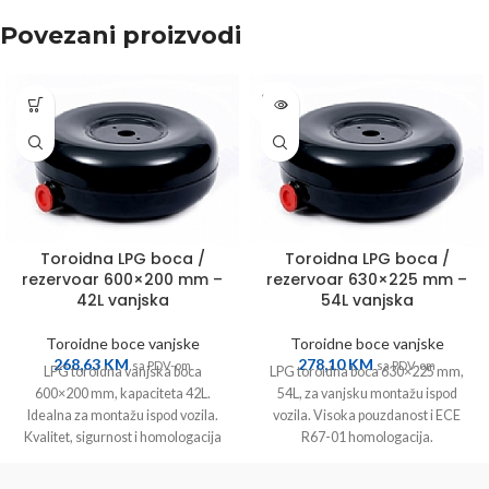
Povezani proizvodi
SOLD
OUT
Toroidna LPG boca /
Toroidna LPG boca /
rezervoar 600×200 mm –
rezervoar 630×225 mm –
42L vanjska
54L vanjska
Toroidne boce vanjske
Toroidne boce vanjske
268,63
KM
278,10
KM
sa PDV-om
sa PDV-om
LPG toroidna vanjska boca
LPG toroidna boca 630×225 mm,
600×200 mm, kapaciteta 42L.
54L, za vanjsku montažu ispod
Idealna za montažu ispod vozila.
vozila. Visoka pouzdanost i ECE
Kvalitet, sigurnost i homologacija
R67-01 homologacija.
R67.