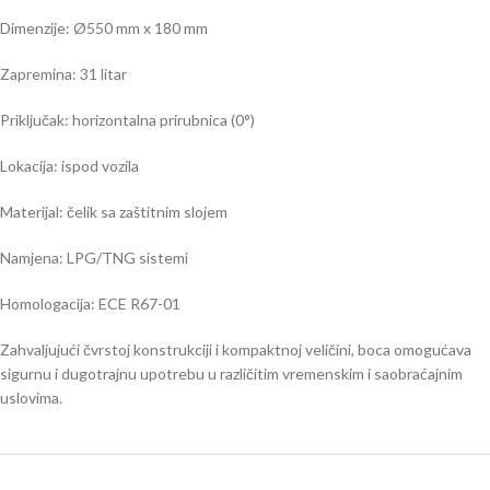
Dimenzije: Ø550 mm x 180 mm
Zapremina: 31 litar
Priključak: horizontalna prirubnica (0°)
Lokacija: ispod vozila
Materijal: čelik sa zaštitnim slojem
Namjena: LPG/TNG sistemi
Homologacija: ECE R67-01
Zahvaljujući čvrstoj konstrukciji i kompaktnoj veličini, boca omogućava
sigurnu i dugotrajnu upotrebu u različitim vremenskim i saobraćajnim
uslovima.