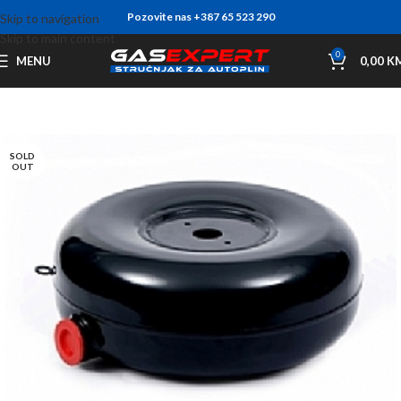
Pozovite nas +387 65 523 290
Skip to navigation
Skip to main content
0
MENU
0,00
K
SOLD
OUT