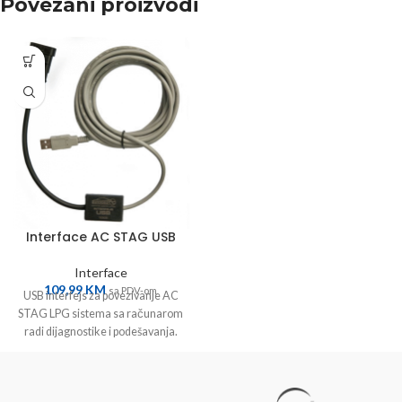
Povezani proizvodi
Interface AC STAG USB
Interface
109,99
KM
sa PDV-om
USB interfejs za povezivanje AC
STAG LPG sistema sa računarom
radi dijagnostike i podešavanja.