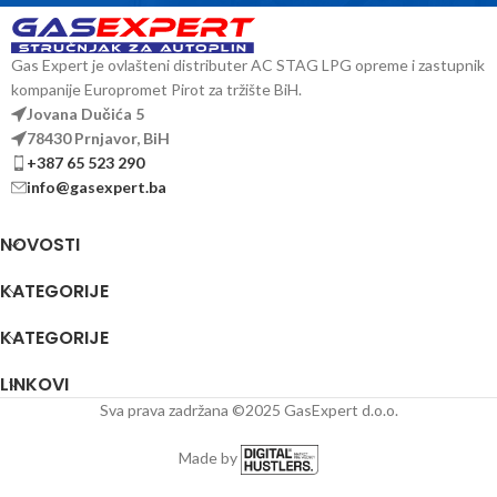
Gas Expert je ovlašteni distributer AC STAG LPG opreme i zastupnik
kompanije Europromet Pirot za tržište BiH.
Jovana Dučića 5
78430 Prnjavor, BiH
+387 65 523 290
info@gasexpert.ba
NOVOSTI
KATEGORIJE
KATEGORIJE
LINKOVI
Sva prava zadržana ©2025 GasExpert d.o.o.
Made by