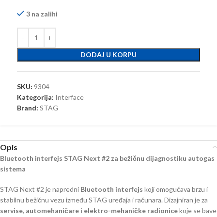
3 na zalihi
DODAJ U KORPU
SKU:
9304
Kategorija:
Interface
Brand:
STAG
Opis
Bluetooth interfejs STAG Next #2 za bežičnu dijagnostiku autogas
sistema
STAG Next #2 je napredni
Bluetooth interfejs
koji omogućava brzu i
stabilnu bežičnu vezu između STAG uređaja i računara. Dizajniran je za
servise, automehaničare i elektro-mehaničke radionice
koje se bave