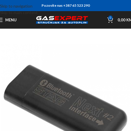
Pozovite nas +387 65 523 290
Skip to navigation
Skip to main content
0
MENU
0,00
K