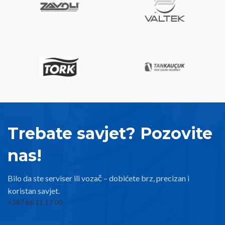
Trebate savjet? Pozovite
nas!
Bilo da ste serviser ili vozač – dobićete brz, precizan i
koristan savjet.
+387 66 11 17 00