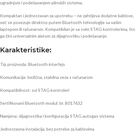
ugradnjom i podešavanjem plinskih sistema.
Kompaktan i jednostavan za upotrebu – ne zahtijeva dodatne kablove,
već se povezuje direktno putem Bluetooth tehnologije sa vašim
laptopom ili računarom. Kompatibilan je sa svim STAG kontrolerima, što
ga čini univerzalnim alatom za dijagnostiku i podešavanje.
Karakteristike:
Tip proizvoda: Bluetooth interfejs
Komunikacija: bežična, stabilna veza s računarom
Kompatibilnost: svi STAG kontroleri
Sertifikovani Bluetooth modul: br. B017632
Namjena: dijagnostika i konfiguracija STAG autogas sistema
Jednostavna instalacija, bez potrebe za kablovima