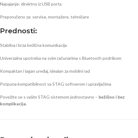
Napajanje: direktno iz USB porta
Preporučeno za: servise, montažere, tehničare
Prednosti:
Stabilna i brza bežična komunikacija
Univerzalna upotreba na svim računarima s Bluetooth podrškom
Kompaktan i lagan uređaj, idealan za mobilni rad
Potpuna kompatibilnost sa STAG softverom i upravljačima
Povežite se s vašim STAG sistemom jednostavno –
bežično i bez
komplikacija
.