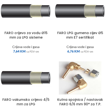
FARO crijevo za vodu Ø15
FARO LPG gumena cijev Ø5
mm za LPG sisteme
mm E7 sertifikat
Crijeva vode i gasa
Crijeva vode i gasa
7,64
KM
6,76
KM
sa PDV-om
sa PDV-om
FARO vakumsko crijevo 4/5
Kutna spojnica / nastavak
mm za LPG
FARO 6/6 mm 90° za T.P.