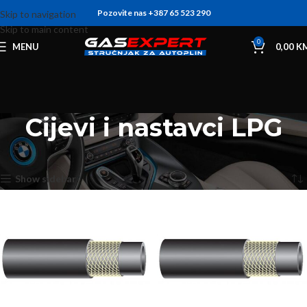
Pozovite nas +387 65 523 290
Skip to navigation
Skip to main content
0
MENU
0,00
K
Cijevi i nastavci LPG
Početna
Cijevi i nastavci LPG
Prikaz svih 16 rezultata
Show sidebar