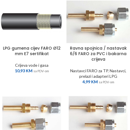
LPG gumena cijev FARO Ø12
Ravna spojnica / nastavak
mm E7 sertifikat
6/6 FARO za PVC i bakarna
crijeva
Crijeva vode i gasa
10,93
KM
Nastavci FARO za TP
,
Nastavci,
sa PDV-om
prelazi i adapteri LPG
4,99
KM
sa PDV-om