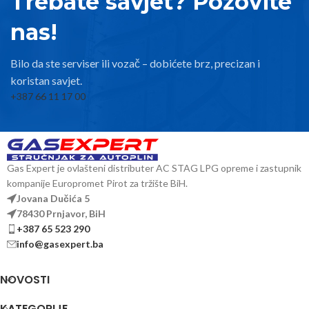
Trebate savjet? Pozovite
nas!
Bilo da ste serviser ili vozač – dobićete brz, precizan i
koristan savjet.
+387 66 11 17 00
Gas Expert je ovlašteni distributer AC STAG LPG opreme i zastupnik
kompanije Europromet Pirot za tržište BiH.
Jovana Dučića 5
78430 Prnjavor, BiH
+387 65 523 290
info@gasexpert.ba
NOVOSTI
KATEGORIJE