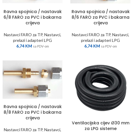
Ravna spojnica / nastavak
Ravna spojnica / nastavak
6/8 FARO za PVC i bakarna
8/6 FARO za PVC i bakarna
crijeva
crijeva
Nastavci FARO za TP
,
Nastavci,
Nastavci FARO za TP
,
Nastavci,
prelazi i adapteri LPG
prelazi i adapteri LPG
6,74
KM
6,74
KM
sa PDV-om
sa PDV-om
Ravna spojnica / nastavak
8/8 FARO za PVC i bakarna
crijeva
Ventilacijska cijev Ø30 mm
za LPG sisteme
Nastavci FARO za TP
,
Nastavci,