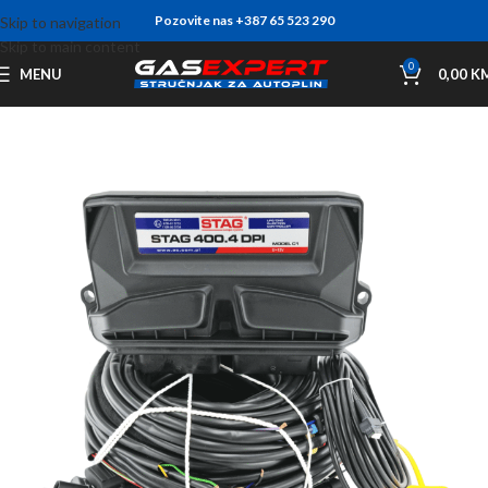
Pozovite nas +387 65 523 290
Skip to navigation
Skip to main content
0
MENU
0,00
K