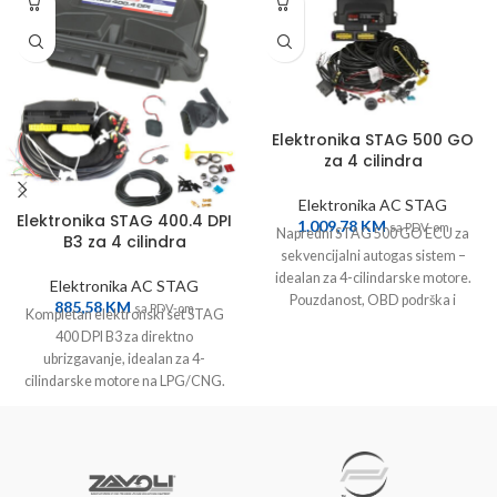
Elektronika STAG 500 GO
za 4 cilindra
Elektronika AC STAG
Elektronika STAG 400.4 DPI
1.009,78
KM
sa PDV-om
Napredni STAG 500 GO ECU za
B3 za 4 cilindra
sekvencijalni autogas sistem –
idealan za 4-cilindarske motore.
Elektronika AC STAG
Pouzdanost, OBD podrška i
885,58
KM
sa PDV-om
Kompletan elektronski set STAG
jednostavna montaža.
400 DPI B3 za direktno
ubrizgavanje, idealan za 4-
cilindarske motore na LPG/CNG.
Precizna kontrola, jednostavna
ugradnja.