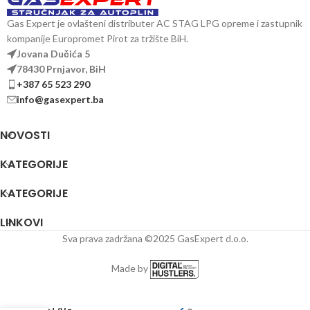
Gas Expert je ovlašteni distributer AC STAG LPG opreme i zastupnik
kompanije Europromet Pirot za tržište BiH.
Jovana Dučića 5
78430 Prnjavor, BiH
+387 65 523 290
info@gasexpert.ba
NOVOSTI
KATEGORIJE
KATEGORIJE
LINKOVI
Sva prava zadržana ©2025 GasExpert d.o.o.
Made by
Elektronika
STAG