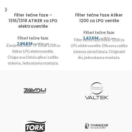
Filter tečne faze –
Filter tečne faze Atiker
1316/1318 ATIKER za LPG
1200 za LPG ventile
elektroventile
Filteri tečne faze
Filteri tečne faze
1,63
KM
sa PDV-om
Filter tečne faze Atiker 1200 za
2,84
KM
sa PDV-om
Zamjenski filter TF 1316/1318 za
LPG elektroventile. Efikasna zaštita
Atiker LPG elektroventile.
sistema od nečistoća. Originalni
Osigurava čistoću plina i zaštitu
dio, jednostavna montaža.
sistema. Jednostavna montaža.
Originalni Atiker dio.