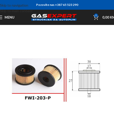
Pozovite nas +387 65 523 290
Skip to navigation
Skip to main content
0
MENU
0,00
K