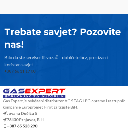
Trebate savjet? Pozovite
nas!
Bilo da ste serviser ili vozač – dobićete brz, precizan i
koristan savjet.
+387 66 11 17 00
Gas Expert je ovlašteni distributer AC STAG LPG opreme i zastupnik
kompanije Europromet Pirot za tržište BiH.
Jovana Dučića 5
78430 Prnjavor, BiH
+387 65 523 290