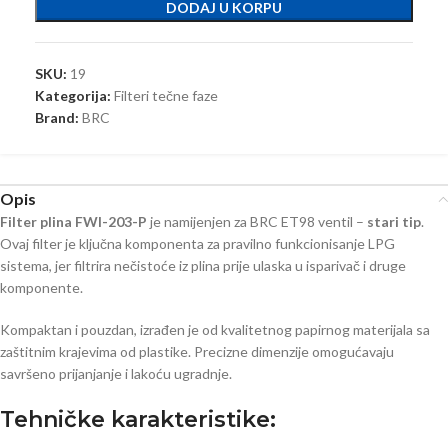
DODAJ U KORPU
SKU:
19
Kategorija:
Filteri tečne faze
Brand:
BRC
Opis
Filter plina FWI-203-P
je namijenjen za BRC ET98 ventil –
stari tip
.
Ovaj filter je ključna komponenta za pravilno funkcionisanje LPG
sistema, jer filtrira nečistoće iz plina prije ulaska u isparivač i druge
komponente.
Kompaktan i pouzdan, izrađen je od kvalitetnog papirnog materijala sa
zaštitnim krajevima od plastike. Precizne dimenzije omogućavaju
savršeno prijanjanje i lakoću ugradnje.
Tehničke karakteristike: