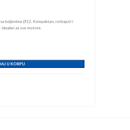
sa koljenima Ø12. Kompaktan, rotirajući i
idealan za sve motore.
AJ U KORPU