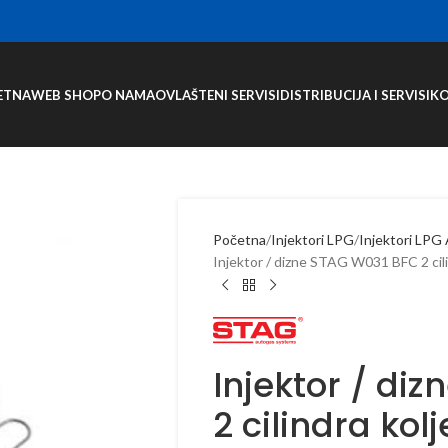
ETNA
WEB SHOP
O NAMA
OVLAŠTENI SERVISI
DISTRIBUCIJA I SERVISI
K
Početna
Injektori LPG
Injektori LP
Injektor / dizne STAG W031 BFC 2 cili
Injektor / di
2 cilindra kol