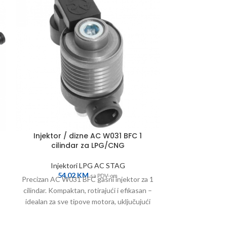
Injektor AC
kompl
Injekt
160,
Injektor / dizne AC W031 BFC 1
Komplet injekt
cilindar za LPG/CNG
3 cilindra sa 
Visoka pou
Injektori LPG AC STAG
ubrizg
54,02
KM
sa PDV-om
Precizan AC W031 BFC gasni injektor za 1
cilindar. Kompaktan, rotirajući i efikasan –
idealan za sve tipove motora, uključujući
turbo.