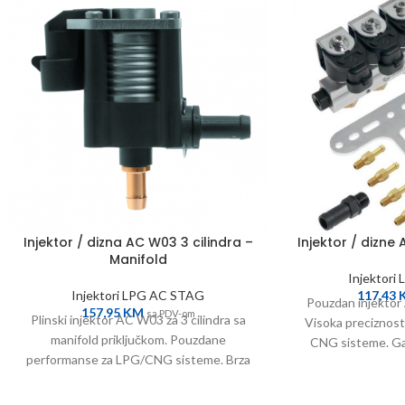
Injektor / dizna AC W03 3 cilindra –
Injektor / dizne 
Manifold
Injektori
Injektori LPG AC STAG
117,43
Pouzdan injektor 
157,95
KM
sa PDV-om
Plinski injektor AC W03 za 3 cilindra sa
Visoka preciznost
manifold priključkom. Pouzdane
CNG sisteme. Ga
performanse za LPG/CNG sisteme. Brza
ograničenj
montaža i trajnost.