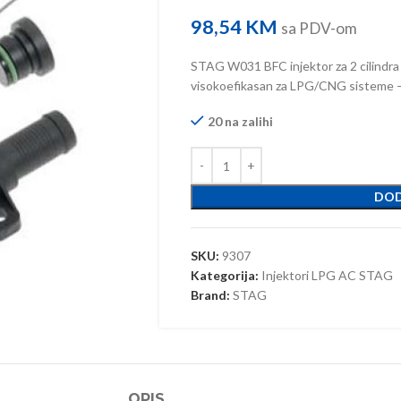
98,54
KM
sa PDV-om
STAG W031 BFC injektor za 2 cilindra 
visokoefikasan za LPG/CNG sisteme – 
20 na zalihi
DOD
SKU:
9307
Kategorija:
Injektori LPG AC STAG
Brand:
STAG
OPIS