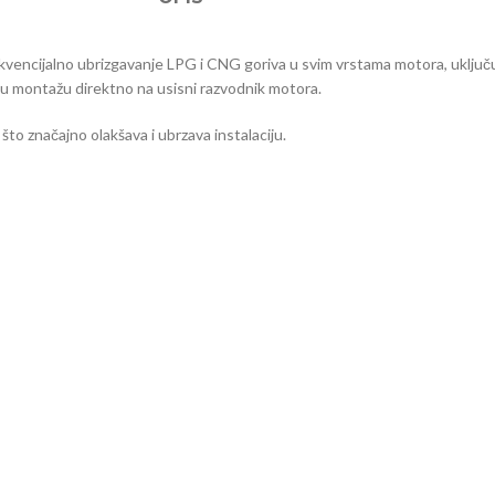
sekvencijalno ubrizgavanje LPG i CNG goriva u svim vrstama motora, uključ
lnu montažu direktno na usisni razvodnik motora.
to značajno olakšava i ubrzava instalaciju.