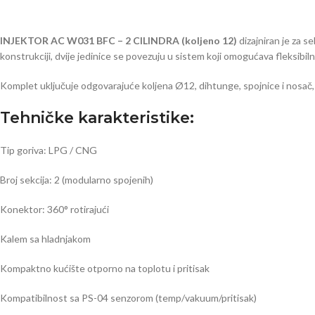
INJEKTOR AC W031 BFC – 2 CILINDRA (koljeno 12)
dizajniran je za 
konstrukciji, dvije jedinice se povezuju u sistem koji omogućava fleksibi
Komplet uključuje odgovarajuće koljena Ø12, dihtunge, spojnice i nosač, š
Tehničke karakteristike:
Tip goriva: LPG / CNG
Broj sekcija: 2 (modularno spojenih)
Konektor: 360° rotirajući
Kalem sa hladnjakom
Kompaktno kućište otporno na toplotu i pritisak
Kompatibilnost sa PS-04 senzorom (temp/vakuum/pritisak)