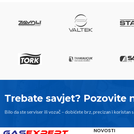
Trebate savjet? Pozovite 
Bilo da ste serviser ili vozač – dobićete brz, precizan i koristan s
NOVOSTI