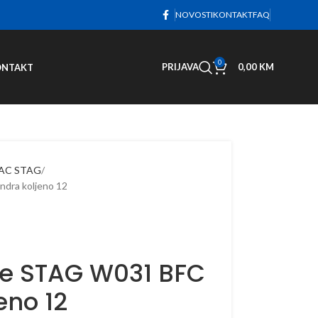
NOVOSTI
KONTAKT
FAQ
0
PRIJAVA
0,00
KM
ONTAKT
G AC STAG
ndra koljeno 12
zne STAG W031 BFC
jeno 12