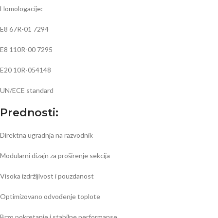
Homologacije:
E8 67R-01 7294
E8 110R-00 7295
E20 10R-054148
UN/ECE standard
Prednosti:
Direktna ugradnja na razvodnik
Modularni dizajn za proširenje sekcija
Visoka izdržljivost i pouzdanost
Optimizovano odvođenje toplote
Brzo pokretanje i stabilne performanse