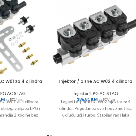
AC W01 za 4 cilindra
Injektor / dizne AC W02 4 cilindra
 LPG AC STAG
Injektori LPG AC STAG
KM
186,81
KM
sa PDV-om
sa PDV-om
AC W01 za 4 cilindra.
Lagani i otporni AC W02 injektor za 4
 ubrizgavanja za LPG i
cilindra. Pogodan za sve tipove motora,
rancija 2 godine bez
uključujući i turbo. Stabilan rad i laka
a kilometraže.
montaža.