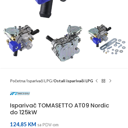
Početna
Isparivači LPG
Ostali isparivači LPG
Isparivač TOMASETTO AT09 Nordic
do 125kW
124,85
KM
sa PDV-om