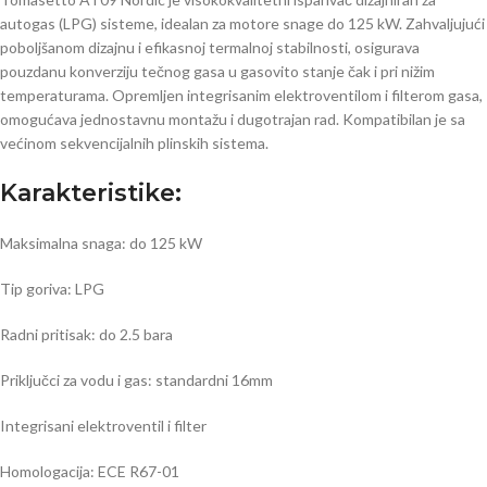
autogas (LPG) sisteme, idealan za motore snage do 125 kW. Zahvaljujući
poboljšanom dizajnu i efikasnoj termalnoj stabilnosti, osigurava
pouzdanu konverziju tečnog gasa u gasovito stanje čak i pri nižim
temperaturama. Opremljen integrisanim elektroventilom i filterom gasa,
omogućava jednostavnu montažu i dugotrajan rad. Kompatibilan je sa
većinom sekvencijalnih plinskih sistema.
Karakteristike:
Maksimalna snaga: do 125 kW
Tip goriva: LPG
Radni pritisak: do 2.5 bara
Priključci za vodu i gas: standardni 16mm
Integrisani elektroventil i filter
Homologacija: ECE R67-01