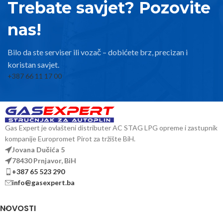
Trebate savjet? Pozovite
nas!
Bilo da ste serviser ili vozač – dobićete brz, precizan i
koristan savjet.
+387 66 11 17 00
Gas Expert je ovlašteni distributer AC STAG LPG opreme i zastupnik
kompanije Europromet Pirot za tržište BiH.
Jovana Dučića 5
78430 Prnjavor, BiH
+387 65 523 290
info@gasexpert.ba
NOVOSTI