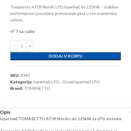
Tomasetto AT09 Nordic LPG isparivač do 125kW – stabilne
performanse i pouzdano pretvaranje gasa u sve vremenske
uslove.
7 na zalihi
DODAJ U KORPU
SKU:
9345
Kategorije:
Isparivači LPG
,
Ostali isparivači LPG
Brand:
TOMASETTO
Opis
Isparivač TOMASETTO AT09 Nordic do 125kW za LPG sisteme
Tomasetto AT09 Nordic je visokokvalitetni isparivač dizajniran za