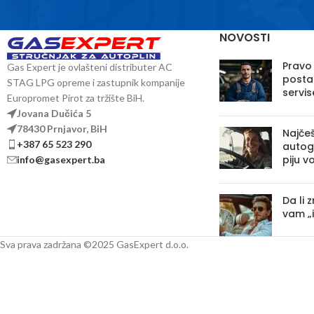
NOVOSTI
Pravo
Gas Expert je ovlašteni distributer AC
posta
STAG LPG opreme i zastupnik kompanije
servis
Europromet Pirot za tržište BiH.
Jovana Dučića 5
78430 Prnjavor, BiH
Najčeš
+387 65 523 290
autoga
piju v
info@gasexpert.ba
Da li 
vam „
Sva prava zadržana ©2025 GasExpert d.o.o.