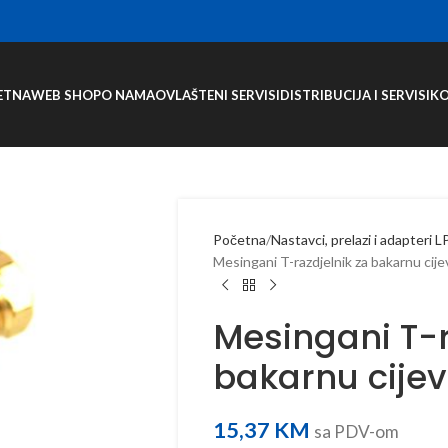
ETNA
WEB SHOP
O NAMA
OVLAŠTENI SERVISI
DISTRIBUCIJA I SERVISI
K
Početna
Nastavci, prelazi i adapteri 
Mesingani T-razdjelnik za bakarnu cij
Mesingani T-r
bakarnu cije
15,37
KM
sa PDV-om