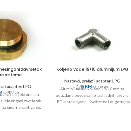
mesingani završetak
Koljeno vode 19/16 aluminijum LPG
ne sisteme
Nastavci, prelazi i adapteri LPG
azi i adapteri LPG
4,45
KM
sa PDV-om
Aluminijumsko koljeno 19/16 mm za
M
sa PDV-om
izlaza na injektorima u
pouzdano povezivanje rashladnih cijevi u
. Mesingani završetak
LPG instalacijama. Kvalitetna i dugotrajna
 za sigurno zaptivanje.
veza. Naruči online!