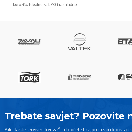
koroziju. Idealno za LPG i rashladne
sisteme.
Trebate savjet? Pozovite 
Bilo da ste serviser ili vozač – dobićete brz, precizan i koristan s