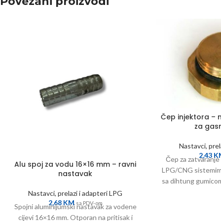
Povezani proizvodi
Čep injektora – 
za gas
Nastavci, prel
2,43
K
Čep za zatvaranje 
Alu spoj za vodu 16×16 mm – ravni
LPG/CNG sistemima
nastavak
sa dihtung gumicom
Nastavci, prelazi i adapteri LPG
2,68
KM
sa PDV-om
Spojni aluminijumski nastavak za vodene
cijevi 16×16 mm. Otporan na pritisak i