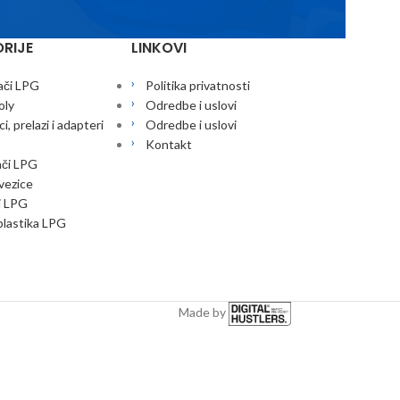
RIJE
LINKOVI
ači LPG
Politika privatnosti
oly
Odredbe i uslovi
i, prelazi i adapteri
Odredbe i uslovi
Kontakt
ači LPG
 vezice
i LPG
lastika LPG
Made by