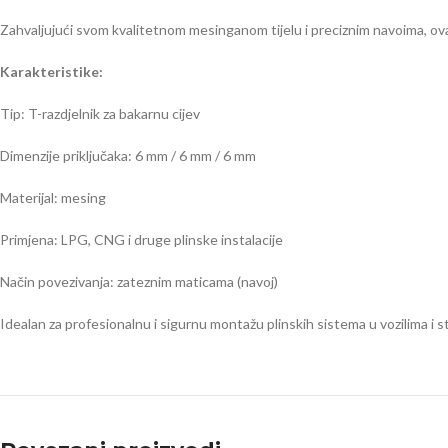
Zahvaljujući svom kvalitetnom mesinganom tijelu i preciznim navoima, ovaj
Karakteristike:
Tip: T-razdjelnik za bakarnu cijev
Dimenzije priključaka: 6 mm / 6 mm / 6 mm
Materijal: mesing
Primjena: LPG, CNG i druge plinske instalacije
Način povezivanja: zateznim maticama (navoj)
Idealan za profesionalnu i sigurnu montažu plinskih sistema u vozilima i s