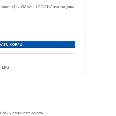
i bakarne cijevi Ø6 mm u LPG/CNG instalacijama.
AJ U KORPU
ri LPG
 CNG plinskim instalacijama.