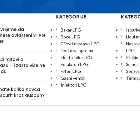
KATEGORIJE
KATEGO
 vrijeme da
Bakar LPG
Ispariv
nete ovlašteni STAG
Boce LPG
Liqui m
er
Cijevi i nastavci LPG
Nastavc
Dodatna oprema
LPG
Elektronike LPG
Prekid
ći mitovi o
Emulatori LPG
Šelne i
su – i zašto više ne
odu
Filteri LPG
Senzor
Gasni ventili
Termop
Injektori LPG
znate koliko novca
iscuri“ kroz auspuh?