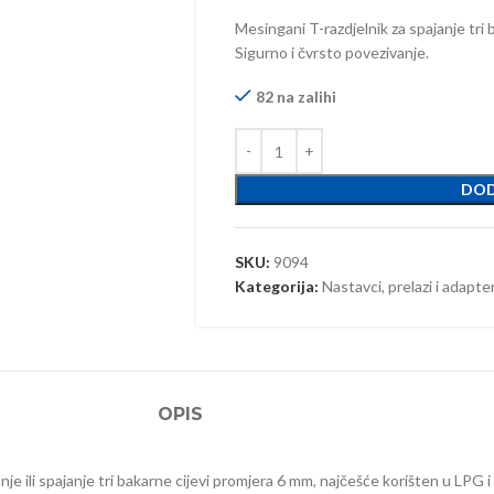
Mesingani T-razdjelnik za spajanje tr
Sigurno i čvrsto povezivanje.
82 na zalihi
DOD
SKU:
9094
Kategorija:
Nastavci, prelazi i adapte
OPIS
je ili spajanje tri bakarne cijevi promjera 6 mm, najčešće korišten u LPG i