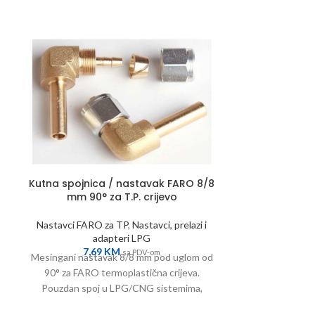
Metalni nosač
Kutna spojnica / nastavak FARO 8/8
mm 90° za T.P. crijevo
Nastavci, 
0,0
Nastavci FARO za TP
,
Nastavci, prelazi i
Stabilan nosač z
adapteri LPG
u LPG instalacij
7,69
KM
sa PDV-om
Mesingani nastavak 8/8 mm pod uglom od
koroziju.
90° za FARO termoplastična crijeva.
Pouzdan spoj u LPG/CNG sistemima,
idealan za uske prostore.