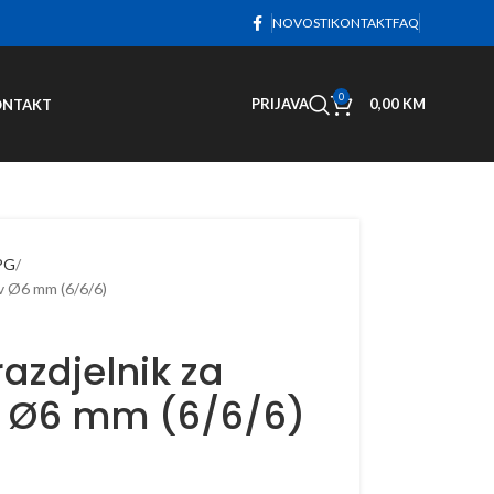
NOVOSTI
KONTAKT
FAQ
0
PRIJAVA
0,00
KM
ONTAKT
LPG
ev Ø6 mm (6/6/6)
azdjelnik za
v Ø6 mm (6/6/6)