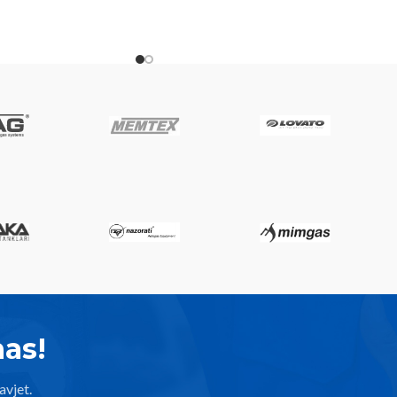
nas!
avjet.