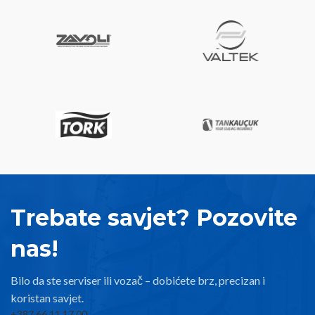
Trebate savjet? Pozovite
nas!
Bilo da ste serviser ili vozač – dobićete brz, precizan i
koristan savjet.
+387 66 11 17 00