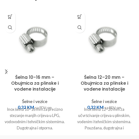
Šelna 10–16 mm –
Šelna 12–20 mm –
Obujmica za plinske i
Obujmica za plinske i
vodene instalacije
vodene instalacije
Šelne i vezice
Šelne i vezice
0,32
KM
0,32
KM
sa PDV-om
sa PDV-om
Inox šelna 10–16 mm za precizno
Inox šelna 12–20 mm za
stezanje manjih crijeva u LPG,
učvršćivanje crijeva u plinskim,
vodovodnim i tehničkim sistemima.
vodenim i tehničkim sistemima.
Dugotrajna i otporna.
Pouzdana, dugotrajna i
antikorozivna.