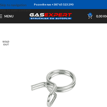
Pozovite nas +387 65 523 290
Skip to navigation
Skip to main content
0
MENU
0,00
K
SOLD
OUT