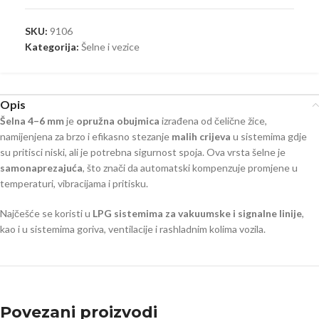
SKU:
9106
Kategorija:
Šelne i vezice
Opis
Šelna 4–6 mm
je
opružna obujmica
izrađena od čelične žice,
namijenjena za brzo i efikasno stezanje
malih crijeva
u sistemima gdje
su pritisci niski, ali je potrebna sigurnost spoja. Ova vrsta šelne je
samonaprezajuća
, što znači da automatski kompenzuje promjene u
temperaturi, vibracijama i pritisku.
Najčešće se koristi u
LPG sistemima za vakuumske i signalne linije
,
kao i u sistemima goriva, ventilacije i rashladnim kolima vozila.
Povezani proizvodi