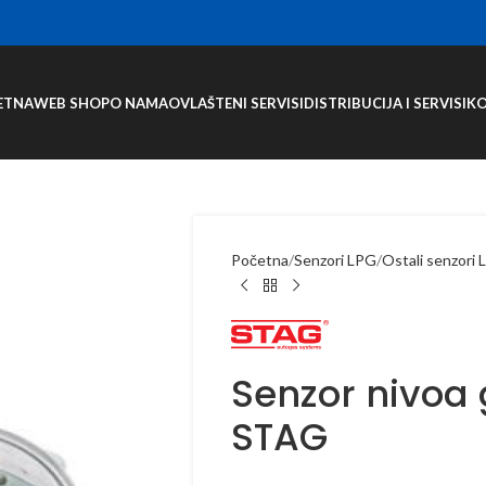
ETNA
WEB SHOP
O NAMA
OVLAŠTENI SERVISI
DISTRIBUCIJA I SERVISI
K
Početna
Senzori LPG
Ostali senzori
Senzor nivoa
STAG