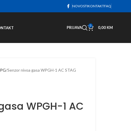
NOVOSTI
KONTAKT
FAQ
0
PRIJAVA
0,00
KM
ONTAKT
 LPG
Senzor nivoa gasa WPGH-1 AC STAG
 gasa WPGH-1 AC