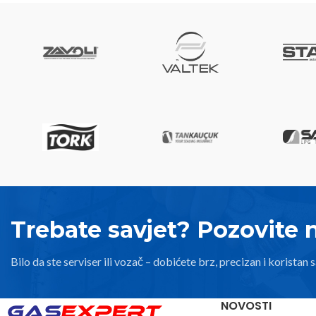
Trebate savjet? Pozovite 
Bilo da ste serviser ili vozač – dobićete brz, precizan i koristan s
NOVOSTI