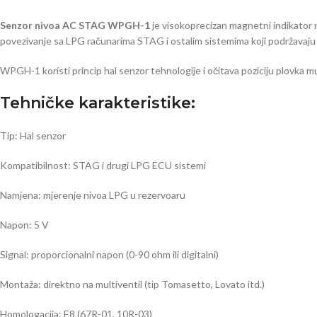
Senzor nivoa AC STAG WPGH-1
je visokoprecizan magnetni indikator ni
povezivanje sa LPG računarima STAG i ostalim sistemima koji podržavaju 
WPGH-1 koristi princip hal senzor tehnologije i očitava poziciju plovka m
Tehničke karakteristike:
Tip: Hal senzor
Kompatibilnost: STAG i drugi LPG ECU sistemi
Namjena: mjerenje nivoa LPG u rezervoaru
Napon: 5 V
Signal: proporcionalni napon (0-90 ohm ili digitalni)
Montaža: direktno na multiventil (tip Tomasetto, Lovato itd.)
Homologacija: E8 (67R-01, 10R-03)