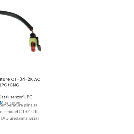
ature CT-04-2K AC
 LPG/CNG
stali senzori LPG
KM
sa PDV-om
temperature plina za
 – model CT-04-2K.
TAG uređajima. Brza i
a očitanja.