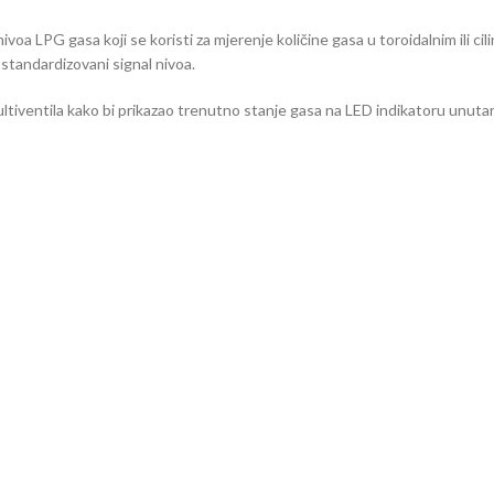
voa LPG gasa koji se koristi za mjerenje količine gasa u toroidalnim ili c
standardizovani signal nivoa.
ultiventila kako bi prikazao trenutno stanje gasa na LED indikatoru unutar