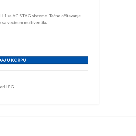
-1 za AC STAG sisteme. Tačno očitavanje
n sa većinom multiventila.
AJ U KORPU
ori LPG