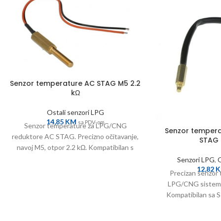
Senzor temperature AC STAG M5 2.2
kΩ
Ostali senzori LPG
14,85
KM
sa PDV-om
Senzor temperature za LPG/CNG
Senzor temper
reduktore AC STAG. Precizno očitavanje,
STAG
navoj M5, otpor 2.2 kΩ. Kompatibilan s
većinom sistema.
Senzori LPG
,
O
12,82
Precizan senzor 
LPG/CNG sisteme
Kompatibilan sa S
pouzdan