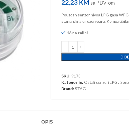
22,23
KM
sa PDV-om
Pouzdan senzor nivoa LPG gasa WPGH
stanja plina u rezervoaru. Kompatibila
16 na zalihi
DOD
SKU:
9173
Kategorije:
Ostali senzori LPG
,
Senz
Brand:
STAG
OPIS