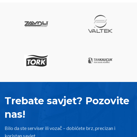
CNG sisteme. Garancija 2 godine.
Trebate savjet? Pozovite
nas!
Bilo da ste serviser ili vozač – dobićete brz, precizan i
koristan savjet.