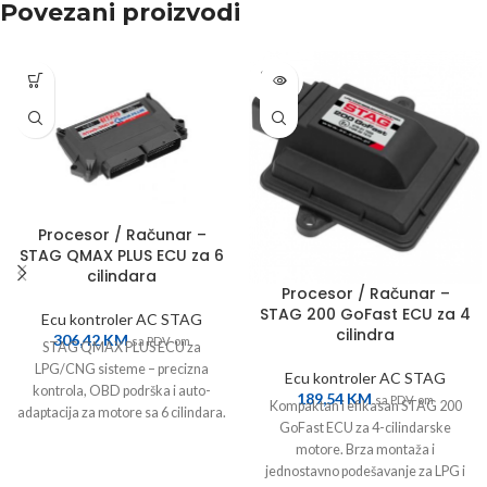
Povezani proizvodi
SOLD
OUT
Procesor / Računar –
STAG QMAX PLUS ECU za 6
cilindara
Procesor / Računar –
STAG 200 GoFast ECU za 4
Ecu kontroler AC STAG
cilindra
306,42
KM
sa PDV-om
STAG QMAX PLUS ECU za
LPG/CNG sisteme – precizna
Ecu kontroler AC STAG
kontrola, OBD podrška i auto-
189,54
KM
sa PDV-om
Kompaktan i efikasan STAG 200
adaptacija za motore sa 6 cilindara.
GoFast ECU za 4-cilindarske
Pouzdanost i efikasnost.
motore. Brza montaža i
jednostavno podešavanje za LPG i