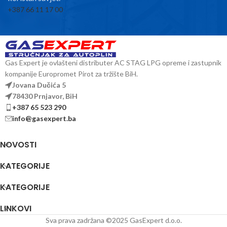
+387 66 11 17 00
Gas Expert je ovlašteni distributer AC STAG LPG opreme i zastupnik
kompanije Europromet Pirot za tržište BiH.
Jovana Dučića 5
78430 Prnjavor, BiH
+387 65 523 290
info@gasexpert.ba
NOVOSTI
KATEGORIJE
KATEGORIJE
LINKOVI
Sva prava zadržana ©2025 GasExpert d.o.o.