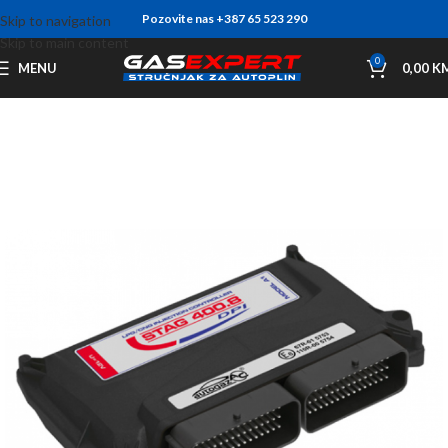
Pozovite nas +387 65 523 290
Skip to navigation
Skip to main content
0
MENU
0,00
K