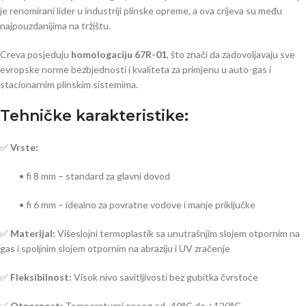
je renomirani lider u industriji plinske opreme, a ova crijeva su među
najpouzdanijima na tržištu.
Creva posjeduju
homologaciju 67R-01
, što znači da zadovoljavaju sve
evropske norme bezbjednosti i kvaliteta za primjenu u auto-gas i
stacionarnim plinskim sistemima.
Tehničke karakteristike:
✅
Vrste:
• fi 8 mm – standard za glavni dovod
• fi 6 mm – idealno za povratne vodove i manje priključke
✅
Materijal:
Višeslojni termoplastik sa unutrašnjim slojem otpornim na
gas i spoljnim slojem otpornim na abraziju i UV zračenje
✅
Fleksibilnost:
Visok nivo savitljivosti bez gubitka čvrstoće
✅
Otpornost:
Temperaturni opseg od -40°C do +120°C