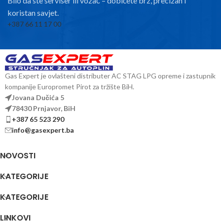
Bilo da ste serviser ili vozač – dobićete brz, precizan i
koristan savjet.
+387 66 11 17 00
Gas Expert je ovlašteni distributer AC STAG LPG opreme i zastupnik
kompanije Europromet Pirot za tržište BiH.
Jovana Dučića 5
78430 Prnjavor, BiH
+387 65 523 290
info@gasexpert.ba
NOVOSTI
KATEGORIJE
KATEGORIJE
LINKOVI