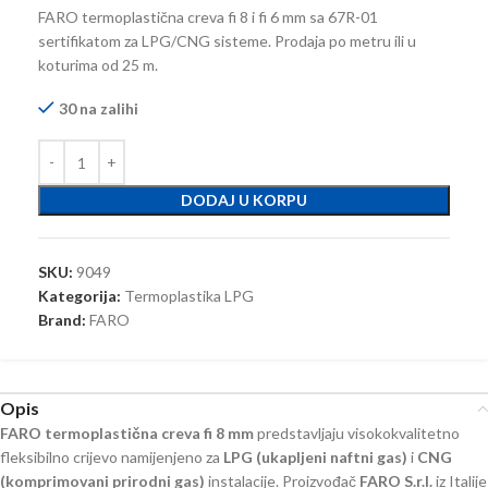
FARO termoplastična creva fi 8 i fi 6 mm sa 67R-01
sertifikatom za LPG/CNG sisteme. Prodaja po metru ili u
koturima od 25 m.
30 na zalihi
DODAJ U KORPU
SKU:
9049
Kategorija:
Termoplastika LPG
Brand:
FARO
Opis
FARO termoplastična creva fi 8 mm
predstavljaju visokokvalitetno
fleksibilno crijevo namijenjeno za
LPG (ukapljeni naftni gas)
i
CNG
(komprimovani prirodni gas)
instalacije. Proizvođač
FARO S.r.l.
iz Italije