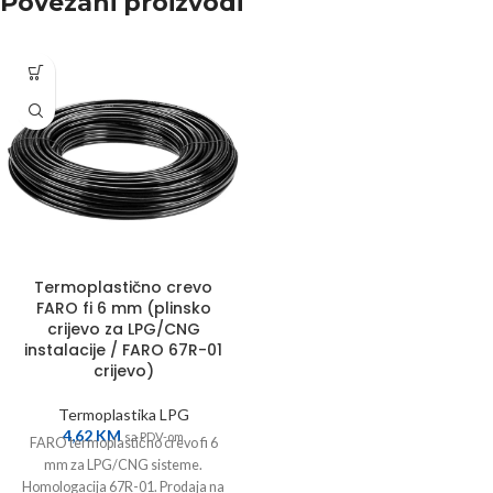
Povezani proizvodi
Termoplastično crevo
FARO fi 6 mm (plinsko
crijevo za LPG/CNG
instalacije / FARO 67R-01
crijevo)
Termoplastika LPG
4,62
KM
sa PDV-om
FARO termoplastično crevo fi 6
mm za LPG/CNG sisteme.
Homologacija 67R-01. Prodaja na