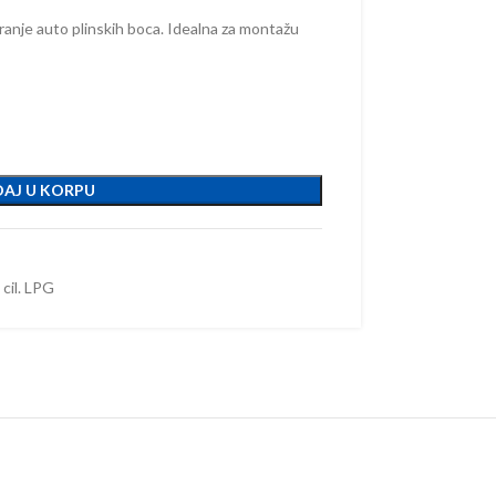
siranje auto plinskih boca. Idealna za montažu
AJ U KORPU
 cil. LPG