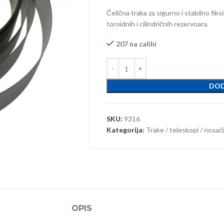
Čelična traka za sigurno i stabilno fik
toroidnih i cilindričnih rezervoara.
207 na zalihi
DOD
SKU:
9316
Kategorija:
Trake / teleskopi / nosači
OPIS