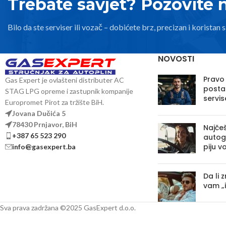
Trebate savjet? Pozovite 
Bilo da ste serviser ili vozač – dobićete brz, precizan i koristan s
NOVOSTI
Pravo
Gas Expert je ovlašteni distributer AC
posta
STAG LPG opreme i zastupnik kompanije
servis
Europromet Pirot za tržište BiH.
Jovana Dučića 5
78430 Prnjavor, BiH
Najčeš
+387 65 523 290
autoga
piju v
info@gasexpert.ba
Da li 
vam „
Sva prava zadržana ©2025 GasExpert d.o.o.