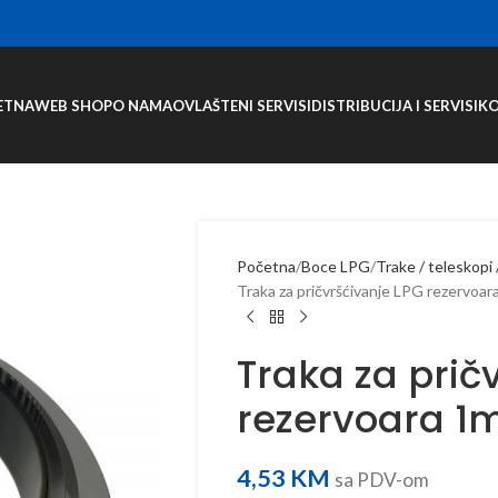
ETNA
WEB SHOP
O NAMA
OVLAŠTENI SERVISI
DISTRIBUCIJA I SERVISI
K
Početna
Boce LPG
Trake / teleskopi 
Traka za pričvršćivanje LPG rezervoar
Traka za prič
rezervoara 1
4,53
KM
sa PDV-om