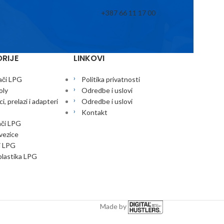
+387 66 11 17 00
RIJE
LINKOVI
ači LPG
Politika privatnosti
oly
Odredbe i uslovi
i, prelazi i adapteri
Odredbe i uslovi
Kontakt
ači LPG
 vezice
i LPG
lastika LPG
Made by