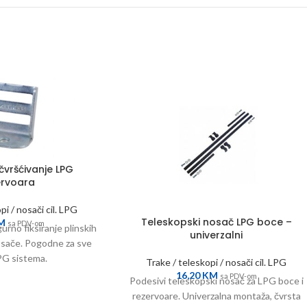
čvršćivanje LPG
ervoara
pi / nosači cil. LPG
Teleskopski nosač LPG boce –
M
sa PDV-om
urno fiksiranje plinskih
univerzalni
nosače. Pogodne za sve
PG sistema.
Trake / teleskopi / nosači cil. LPG
16,20
KM
sa PDV-om
Podesivi teleskopski nosač za LPG boce i
rezervoare. Univerzalna montaža, čvrsta