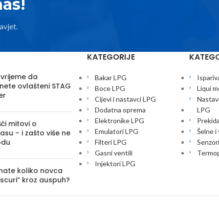
nas!
avjet.
KATEGORIJE
KATEGO
 vrijeme da
Bakar LPG
Ispariv
nete ovlašteni STAG
Boce LPG
Liqui m
er
Cijevi i nastavci LPG
Nastavc
Dodatna oprema
LPG
Elektronike LPG
Prekid
ći mitovi o
Emulatori LPG
Šelne i
su – i zašto više ne
odu
Filteri LPG
Senzor
Gasni ventili
Termop
Injektori LPG
znate koliko novca
iscuri“ kroz auspuh?