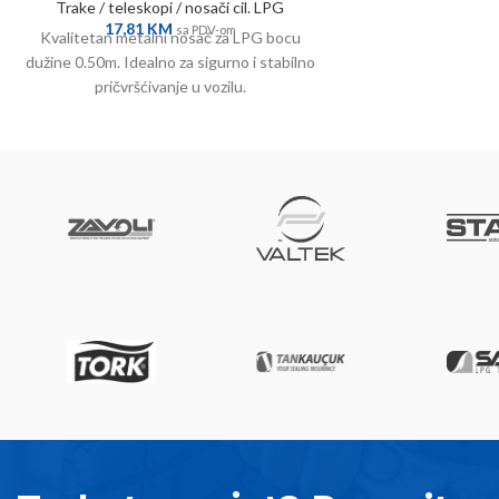
Trake / teleskopi / nosači cil. LPG
17,81
KM
sa PDV-om
Kvalitetan metalni nosač za LPG bocu
dužine 0.50m. Idealno za sigurno i stabilno
pričvršćivanje u vozilu.