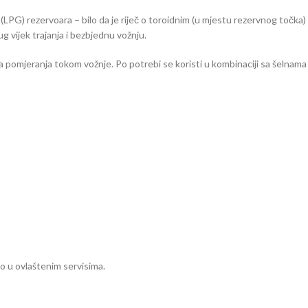
(LPG) rezervoara – bilo da je riječ o toroidnim (u mjestu rezervnog točka) i
ug vijek trajanja i bezbjednu vožnju.
kva pomjeranja tokom vožnje. Po potrebi se koristi u kombinaciji sa šelnama
o u ovlaštenim servisima.