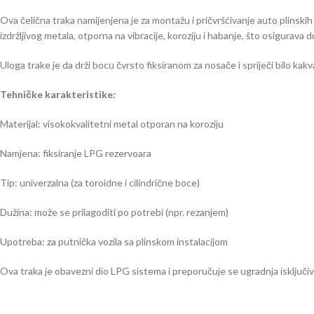
Ova čelična traka namijenjena je za montažu i pričvršćivanje auto plinskih 
izdržljivog metala, otporna na vibracije, koroziju i habanje, što osigurava d
Uloga trake je da drži bocu čvrsto fiksiranom za nosače i spriječi bilo ka
Tehničke karakteristike:
Materijal: visokokvalitetni metal otporan na koroziju
Namjena: fiksiranje LPG rezervoara
Tip: univerzalna (za toroidne i cilindrične boce)
Dužina: može se prilagoditi po potrebi (npr. rezanjem)
Upotreba: za putnička vozila sa plinskom instalacijom
Ova traka je obavezni dio LPG sistema i preporučuje se ugradnja isključiv