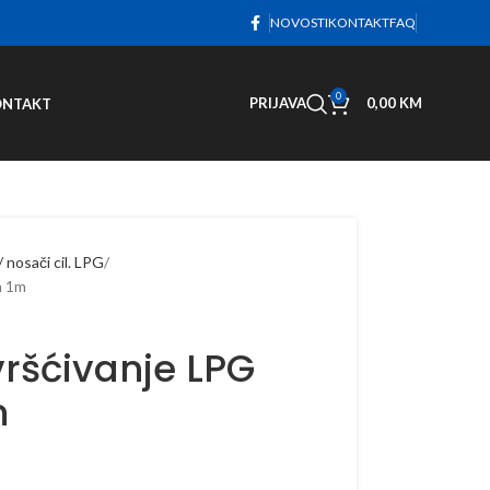
NOVOSTI
KONTAKT
FAQ
0
PRIJAVA
0,00
KM
ONTAKT
/ nosači cil. LPG
a 1m
vršćivanje LPG
m