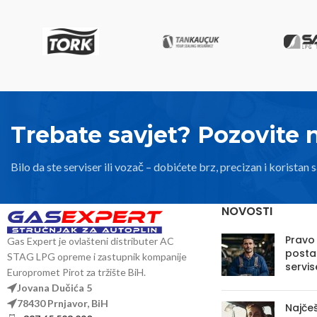
Trebate savjet? Pozovite 
Bilo da ste serviser ili vozač – dobićete brz, precizan i koristan s
NOVOSTI
Pravo
Gas Expert je ovlašteni distributer AC
posta
STAG LPG opreme i zastupnik kompanije
servis
Europromet Pirot za tržište BiH.
Jovana Dučića 5
78430 Prnjavor, BiH
Najčeš