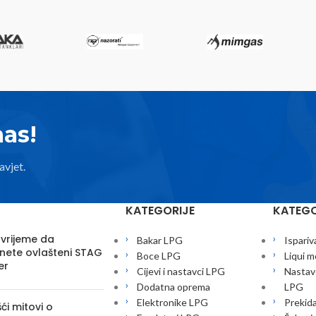
nas!
avjet.
KATEGORIJE
KATEGO
 vrijeme da
Bakar LPG
Ispariv
nete ovlašteni STAG
Boce LPG
Liqui m
er
Cijevi i nastavci LPG
Nastavc
Dodatna oprema
LPG
Elektronike LPG
Prekid
ći mitovi o