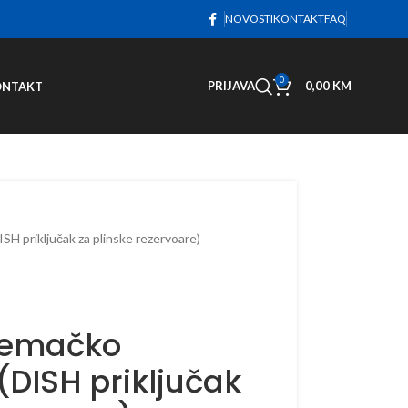
NOVOSTI
KONTAKT
FAQ
0
PRIJAVA
0,00
KM
ONTAKT
H priključak za plinske rezervoare)
jemačko
(DISH priključak