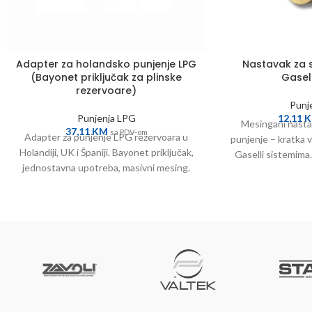
Adapter za holandsko punjenje LPG
Nastavak za s
(Bayonet priključak za plinske
Gasell
rezervoare)
Punj
Punjenja LPG
12,11
Mesingani nasta
37,11
KM
sa PDV-om
Adapter za punjenje LPG rezervoara u
punjenje – kratka v
Holandiji, UK i Španiji. Bayonet priključak,
Gaselli sistemima.
jednostavna upotreba, masivni mesing.
rj