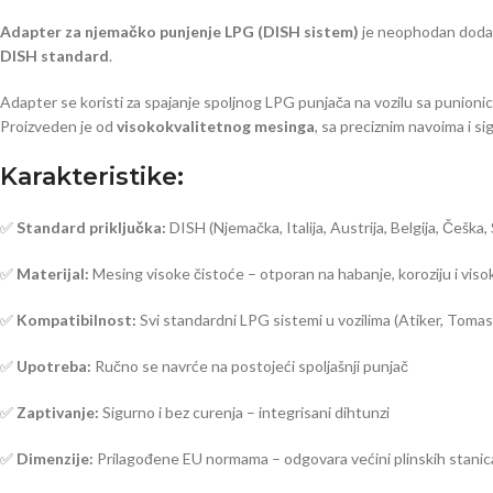
Adapter za njemačko punjenje LPG (DISH sistem)
je neophodan dodata
DISH standard
.
Adapter se koristi za spajanje spoljnog LPG punjača na vozilu sa punioni
Proizveden je od
visokokvalitetnog mesinga
, sa preciznim navoima i s
Karakteristike:
✅
Standard priključka:
DISH (Njemačka, Italija, Austrija, Belgija, Češka, 
✅
Materijal:
Mesing visoke čistoće – otporan na habanje, koroziju i visok
✅
Kompatibilnost:
Svi standardni LPG sistemi u vozilima (Atiker, Tomase
✅
Upotreba:
Ručno se navrće na postojeći spoljašnji punjač
✅
Zaptivanje:
Sigurno i bez curenja – integrisani dihtunzi
✅
Dimenzije:
Prilagođene EU normama – odgovara većini plinskih stanic