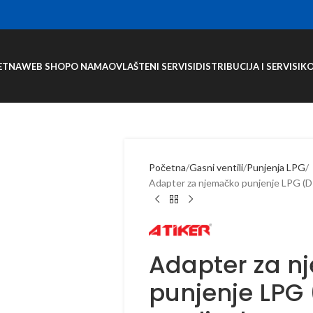
ETNA
WEB SHOP
O NAMA
OVLAŠTENI SERVISI
DISTRIBUCIJA I SERVISI
K
Početna
Gasni ventili
Punjenja LPG
Adapter za njemačko punjenje LPG (DIS
Adapter za n
punjenje LPG 