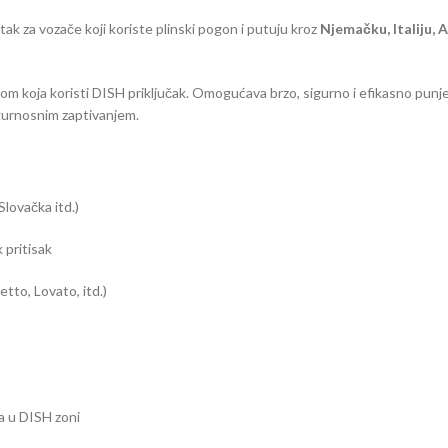
k za vozače koji koriste plinski pogon i putuju kroz
Njemačku, Italiju, A
com koja koristi DISH priključak. Omogućava brzo, sigurno i efikasno punj
igurnosnim zaptivanjem.
Slovačka itd.)
 pritisak
tto, Lovato, itd.)
a u DISH zoni