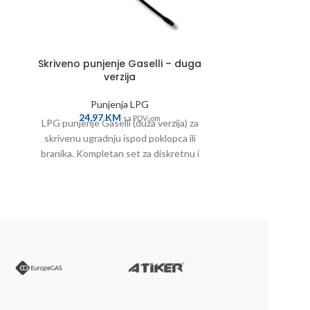
Skriveno punjenje Gaselli – duga
Spoljno LP
verzija
kl
Punjenja LPG
P
24,97
KM
14,
sa PDV-om
LPG punjenje Gaselli (duža verzija) za
Klasično spolja
skrivenu ugradnju ispod poklopca ili
Jednostavna 
branika. Kompletan set za diskretnu i
Odlično za s
sigurnu montažu. Poruči odmah!