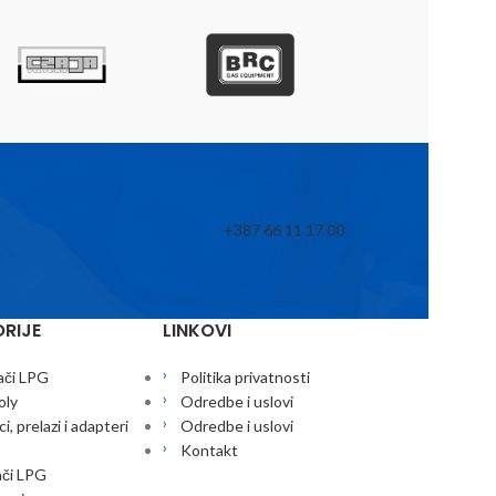
+387 66 11 17 00
RIJE
LINKOVI
ači LPG
Politika privatnosti
oly
Odredbe i uslovi
i, prelazi i adapteri
Odredbe i uslovi
Kontakt
ači LPG