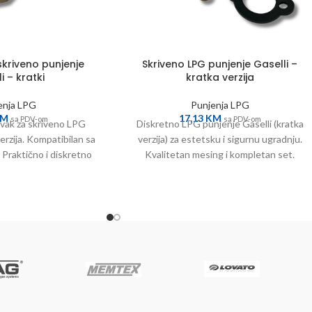
kriveno punjenje
Skriveno LPG punjenje Gaselli –
i – kratki
kratka verzija
enja LPG
Punjenja LPG
KM
17,13
KM
sa PDV-om
sa PDV-om
vak za skriveno LPG
Diskretno LPG punjenje Gaselli (kratka
erzija. Kompatibilan sa
verzija) za estetsku i sigurnu ugradnju.
 Praktično i diskretno
Kvalitetan mesing i kompletan set.
ešenje.
Naručite online!