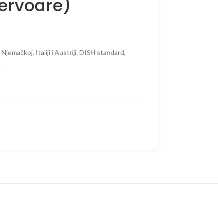
zervoare)
emačkoj, Italiji i Austriji. DISH standard,
.