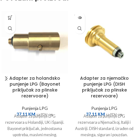
SOLD
OUT
Adapter za holandsko
Adapter za njemačko
punjenje LPG (Bayonet
punjenje LPG (DISH
priključak za plinske
priključak za plinske
rezervoare)
rezervoare)
Punjenja LPG
Punjenja LPG
37,11
KM
37,11
KM
sa PDV-om
sa PDV-om
Adapter za punjenje LPG
Adapter za punjenje LPG
rezervoara u Holandiji, UK i Španiji.
rezervoara u Njemačkoj, Italiji i
Bayonet priključak, jednostavna
Austriji. DISH standard, izrađen od
upotreba, masivni mesing.
mesinga, siguran i pouzdan.