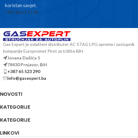
koristan savjet.
+387 66 11 17 00
Gas Expert je ovlašteni distributer AC STAG LPG opreme i zastupnik
kompanije Europromet Pirot za tržište BiH.
Jovana Dučića 5
78430 Prnjavor, BiH
+387 65 523 290
info@gasexpert.ba
NOVOSTI
KATEGORIJE
KATEGORIJE
LINKOVI