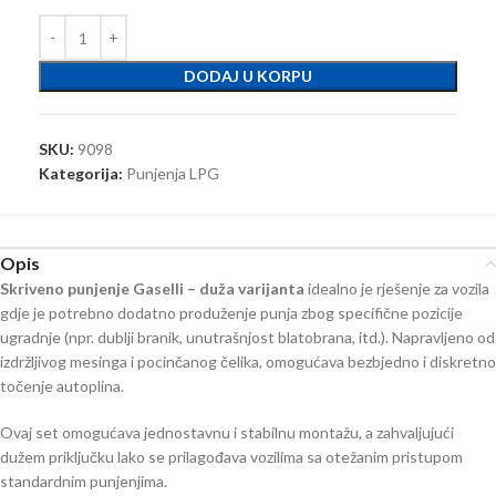
DODAJ U KORPU
SKU:
9098
Kategorija:
Punjenja LPG
Opis
Skriveno punjenje Gaselli – duža varijanta
idealno je rješenje za vozila
gdje je potrebno dodatno produženje punja zbog specifične pozicije
ugradnje (npr. dublji branik, unutrašnjost blatobrana, itd.). Napravljeno od
izdržljivog mesinga i pocinčanog čelika, omogućava bezbjedno i diskretno
točenje autoplina.
Ovaj set omogućava jednostavnu i stabilnu montažu, a zahvaljujući
dužem priključku lako se prilagođava vozilima sa otežanim pristupom
standardnim punjenjima.