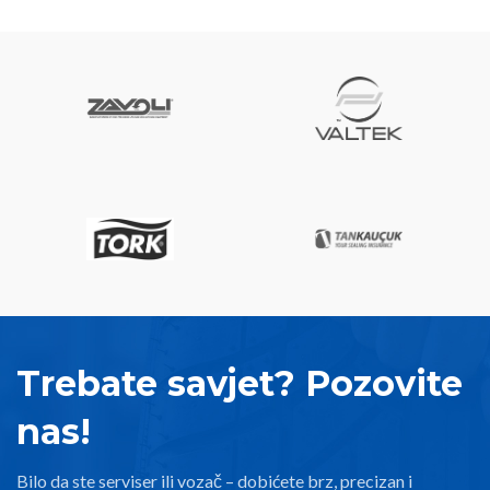
Trebate savjet? Pozovite
nas!
Bilo da ste serviser ili vozač – dobićete brz, precizan i