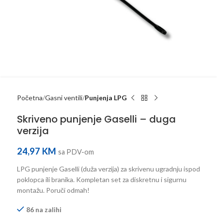
Početna
Gasni ventili
Punjenja LPG
Skriveno punjenje Gaselli – duga
verzija
24,97
KM
sa PDV-om
LPG punjenje Gaselli (duža verzija) za skrivenu ugradnju ispod
poklopca ili branika. Kompletan set za diskretnu i sigurnu
montažu. Poruči odmah!
86 na zalihi