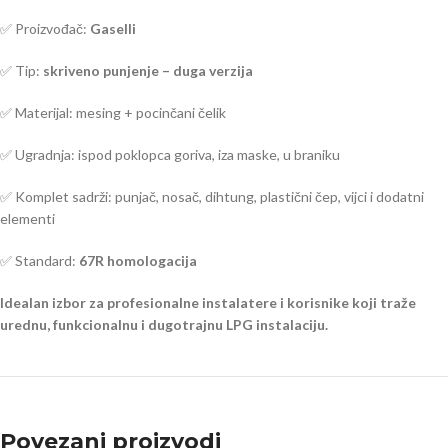
✅ Proizvođač:
Gaselli
✅ Tip:
skriveno punjenje – duga verzija
✅ Materijal: mesing + pocinčani čelik
✅ Ugradnja: ispod poklopca goriva, iza maske, u braniku
✅ Komplet sadrži: punjač, nosač, dihtung, plastični čep, vijci i dodatni
elementi
✅ Standard:
67R homologacija
Idealan izbor za profesionalne instalatere i korisnike koji traže
urednu, funkcionalnu i dugotrajnu LPG instalaciju.
Povezani proizvodi