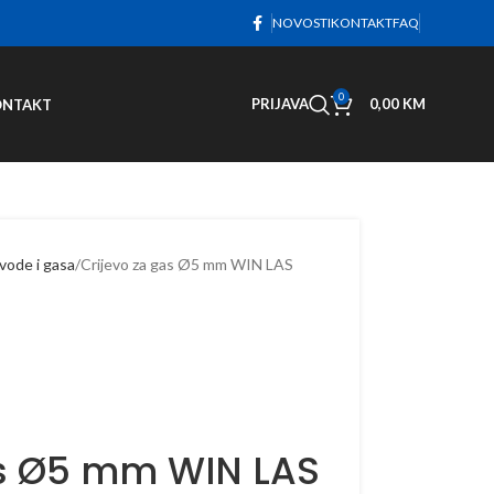
NOVOSTI
KONTAKT
FAQ
0
PRIJAVA
0,00
KM
ONTAKT
 vode i gasa
Crijevo za gas Ø5 mm WIN LAS
as Ø5 mm WIN LAS