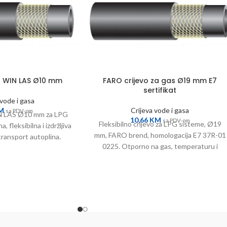
s WIN LAS Ø10 mm
FARO crijevo za gas Ø19 mm E7
sertifikat
 vode i gasa
M
Crijeva vode i gasa
sa PDV-om
IN LAS Ø10 mm za LPG
10,66
KM
sa PDV-om
Fleksibilno crijevo za LPG sisteme, Ø19
a, fleksibilna i izdržljiva
mm, FARO brend, homologacija E7 37R-01
 transport autoplina.
0225. Otporno na gas, temperaturu i
pritisak.