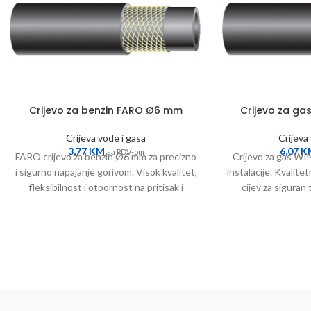
Crijevo za benzin FARO Ø6 mm
Crijevo za ga
Crijeva vode i gasa
Crijeva
3,77
KM
6,07
K
sa PDV-om
FARO crijevo za benzin Ø6 mm za precizno
Crijevо za gas W
i sigurno napajanje gorivom. Visok kvalitet,
instalacije. Kvalitetn
fleksibilnost i otpornost na pritisak i
cijev za siguran
habanje.