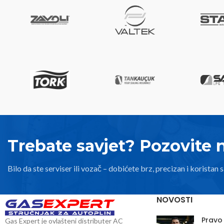
Trebate savjet? Pozovite 
Bilo da ste serviser ili vozač – dobićete brz, precizan i koristan s
NOVOSTI
Pravo
Gas Expert je ovlašteni distributer AC