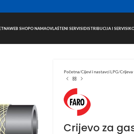
ETNA
WEB SHOP
O NAMA
OVLAŠTENI SERVISI
DISTRIBUCIJA I SERVISI
K
Početna
Cijevi i nastavci LPG
Crijeva
Crijevo za g