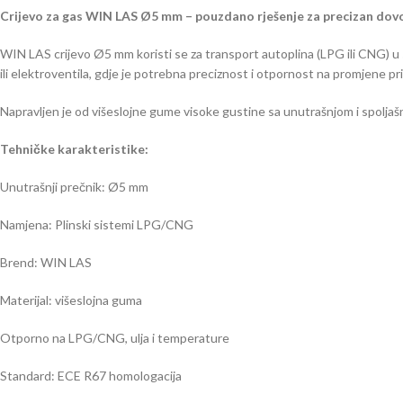
Crijevo za gas WIN LAS Ø5 mm – pouzdano rješenje za precizan dovo
WIN LAS crijevo Ø5 mm koristi se za transport autoplina (LPG ili CNG) u
ili elektroventila, gdje je potrebna preciznost i otpornost na promjene pri
Napravljen je od višeslojne gume visoke gustine sa unutrašnjom i spoljaš
Tehničke karakteristike:
Unutrašnji prečnik: Ø5 mm
Namjena: Plinski sistemi LPG/CNG
Brend: WIN LAS
Materijal: višeslojna guma
Otporno na LPG/CNG, ulja i temperature
Standard: ECE R67 homologacija