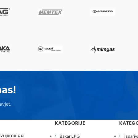
nas!
avjet.
KATEGORIJE
KATEGO
 vrijeme da
Bakar LPG
Ispariv