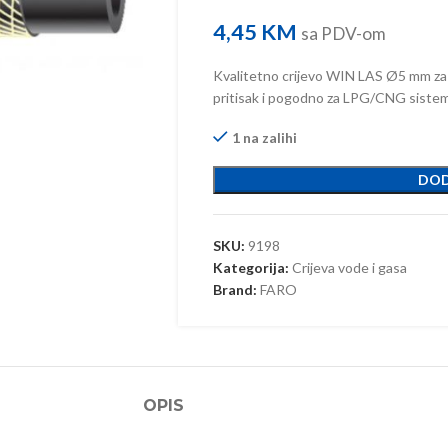
4,45
KM
sa PDV-om
Kvalitetno crijevo WIN LAS Ø5 mm za pl
pritisak i pogodno za LPG/CNG sisteme
1 na zalihi
DOD
SKU:
9198
Kategorija:
Crijeva vode i gasa
Brand:
FARO
OPIS