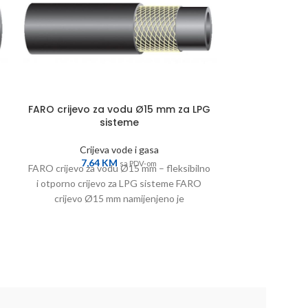
FARO crijevo za vodu Ø15 mm za LPG
FARO LPG gu
sisteme
Crijeva vode i gasa
Crij
7,64
KM
6,7
sa PDV-om
FARO crijevo za vodu Ø15 mm – fleksibilno
Gumena cij
i otporno crijevo za LPG sisteme FARO
sisteme. E7 se
crijevo Ø15 mm namijenjeno je
otporna na g
precizn