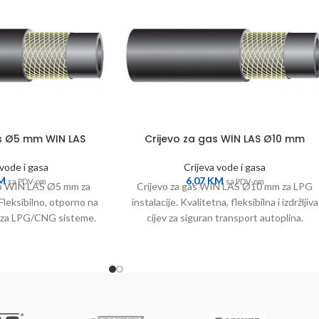
as Ø5 mm WIN LAS
Crijevo za gas WIN LAS Ø10 mm
 vode i gasa
Crijeva vode i gasa
M
6,07
KM
sa PDV-om
sa PDV-om
evo WIN LAS Ø5 mm za
Crijevо za gas WIN LAS Ø10 mm za LPG
 Fleksibilno, otporno na
instalacije. Kvalitetna, fleksibilna i izdržljiva
o za LPG/CNG sisteme.
cijev za siguran transport autoplina.
uzdano rješenje.