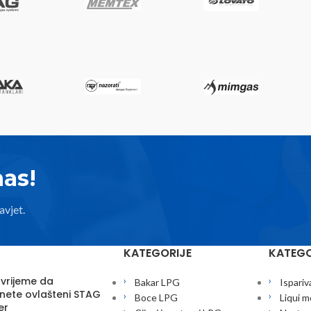
nas!
avjet.
KATEGORIJE
KATEGO
 vrijeme da
Bakar LPG
Ispariv
nete ovlašteni STAG
Boce LPG
Liqui m
er