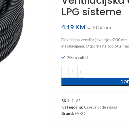
Ventilacijska
LPG sisteme
4,19
KM
sa PDV-om
Fleksibilna ventilacijska cijev Ø30 m
instalacijama. Otporna na toplotu i ha
70 na zalihi
DOD
SKU:
9165
Kategorija:
Crijeva vode i gasa
Brand:
FARO