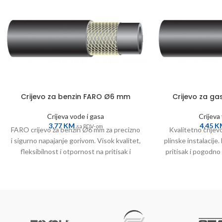
Crijevo za benzin FARO Ø6 mm
Crijevo za g
Crijeva vode i gasa
Crijeva
3,77
KM
4,45
K
sa PDV-om
FARO crijevo za benzin Ø6 mm za precizno
Kvalitetno crij
i sigurno napajanje gorivom. Visok kvalitet,
plinske instalacije.
fleksibilnost i otpornost na pritisak i
pritisak i pogodn
habanje.
Sigurno i po