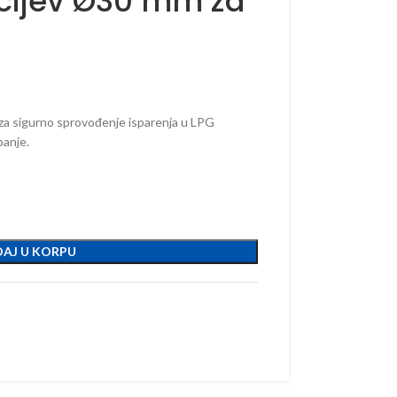
 cijev Ø30 mm za
m za sigurno sprovođenje isparenja u LPG
banje.
AJ U KORPU