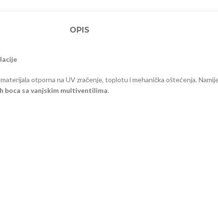
OPIS
lacije
 materijala otporna na UV zračenje, toplotu i mehanička oštećenja. Namijen
nih boca sa vanjskim multiventilima
.