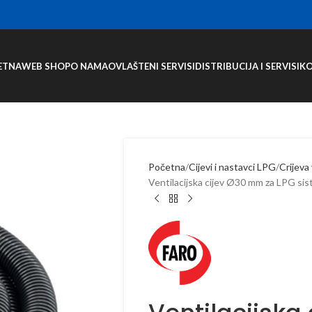
ETNA
WEB SHOP
O NAMA
OVLAŠTENI SERVISI
DISTRIBUCIJA I SERVISI
K
Početna
Cijevi i nastavci LPG
Crijeva
Ventilacijska cijev Ø30 mm za LPG si