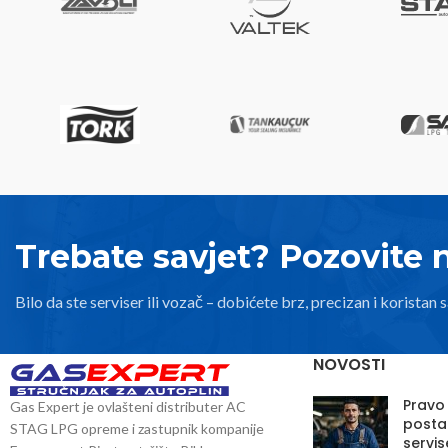
Trebate savjet? Pozovite 
Bilo da ste serviser ili vozač – dobićete brz, precizan i koristan s
NOVOSTI
Pravo
Gas Expert je ovlašteni distributer AC
posta
STAG LPG opreme i zastupnik kompanije
servis