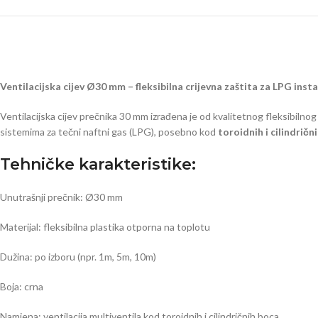
Ventilacijska cijev Ø30 mm – fleksibilna crijevna zaštita za LPG insta
Ventilacijska cijev prečnika 30 mm izrađena je od kvalitetnog fleksibilnog
sistemima za tečni naftni gas (LPG), posebno kod
toroidnih i cilindrič
Tehničke karakteristike:
Unutrašnji prečnik: Ø30 mm
Materijal: fleksibilna plastika otporna na toplotu
Dužina: po izboru (npr. 1m, 5m, 10m)
Boja: crna
Namjena: ventilacija multiventila kod toroidnih i cilindričnih boca