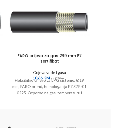
FARO crijevo za gas Ø19 mm E7
FARO crijevo 
sertifikat
Crijeva vode i gasa
Crij
10,66
KM
7,6
sa PDV-om
Fleksibilno crijevo za LPG sisteme, Ø19
FARO crijevo za
mm, FARO brend, homologacija E7 37R-01
i otporno cri
0225. Otporno na gas, temperaturu i
crijevo Ø
pritisak.