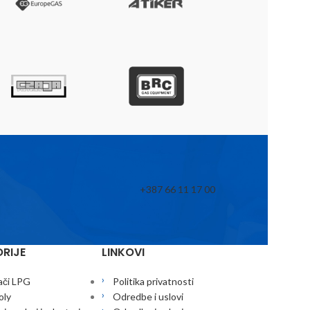
+387 66 11 17 00
RIJE
LINKOVI
ači LPG
Politika privatnosti
oly
Odredbe i uslovi