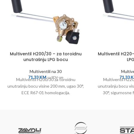
Multiventil H200/30 – za toroidnu
Multiventil H220
unutrašnju LPG bocu
LP
Multiventili na 30
Multive
71,33
KM
71,33
sa PDV-om
Multiventil H200/30 za toroidnu
Multiventil H22
unutrašnju bocu visine 200 mm, ugao 30°,
unutrašnju bocu v
ECE R67-01 homologacija.
30°, sigurnosne 
ser