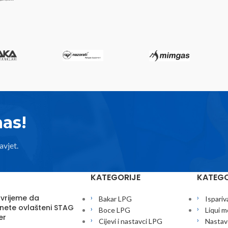
nas!
avjet.
KATEGORIJE
KATEGO
 vrijeme da
Bakar LPG
Ispariv
nete ovlašteni STAG
Boce LPG
Liqui m
er
Cijevi i nastavci LPG
Nastavc