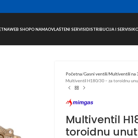
ETNA
WEB SHOP
O NAMA
OVLAŠTENI SERVISI
DISTRIBUCIJA I SERVISI
K
Početna
Gasni ventili
Multiventili na
Multiventil H180/30 – za toroidnu un
Multiventil H
toroidnu unu