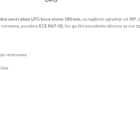
OPIS
dne unutrašnje LPG boce visine 180 mm
, sa nagibom ugradnje od
30°
,
im normama, posebno
ECE R67-01
, što ga čini pouzdanim izborom za sve ti
je rezervoara
tiska