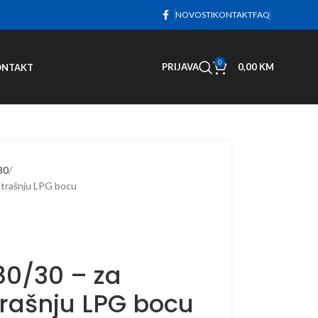
NOVOSTI
KONTAKT
FAQ
0
PRIJAVA
0,00
KM
ONTAKT
 30
utrašnju LPG bocu
180/30 – za
trašnju LPG bocu