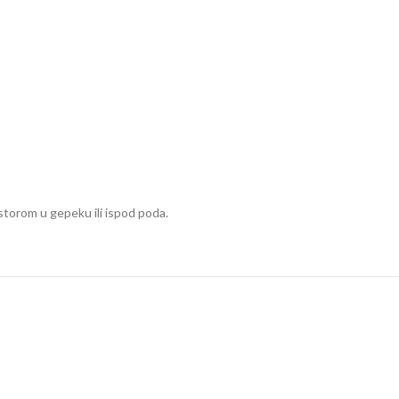
torom u gepeku ili ispod poda.