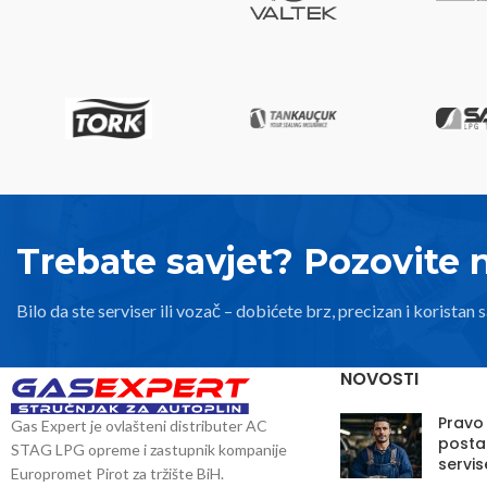
Trebate savjet? Pozovite 
Bilo da ste serviser ili vozač – dobićete brz, precizan i koristan s
NOVOSTI
Pravo
Gas Expert je ovlašteni distributer AC
posta
STAG LPG opreme i zastupnik kompanije
servis
Europromet Pirot za tržište BiH.