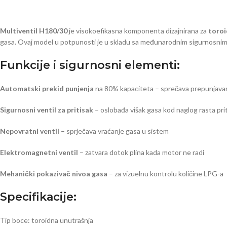
Multiventil H180/30
je visokoefikasna komponenta dizajnirana za
toroi
gasa. Ovaj model u potpunosti je u skladu sa međunarodnim sigurnosn
Funkcije i sigurnosni elementi:
Automatski prekid punjenja
na 80% kapaciteta – sprečava prepunjavan
Sigurnosni ventil za pritisak
– oslobađa višak gasa kod naglog rasta pri
Nepovratni ventil
– sprječava vraćanje gasa u sistem
Elektromagnetni ventil
– zatvara dotok plina kada motor ne radi
Mehanički pokazivač nivoa gasa
– za vizuelnu kontrolu količine LPG-a
Specifikacije:
Tip boce: toroidna unutrašnja