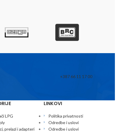
+387 66 11 17 00
RIJE
LINKOVI
ači LPG
Politika privatnosti
oly
Odredbe i uslovi
i, prelazi i adapteri
Odredbe i uslovi