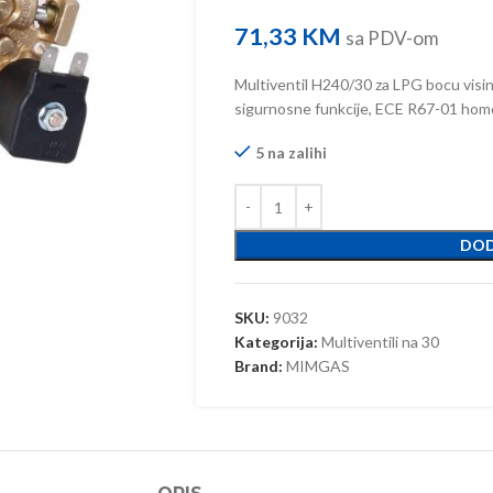
71,33
KM
sa PDV-om
Multiventil H240/30 za LPG bocu visi
sigurnosne funkcije, ECE R67-01 homo
5 na zalihi
DOD
SKU:
9032
Kategorija:
Multiventili na 30
Brand:
MIMGAS