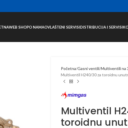
ETNA
WEB SHOP
O NAMA
OVLAŠTENI SERVISI
DISTRIBUCIJA I SERVISI
K
Početna
Gasni ventili
Multiventili na
Multiventil H240/30 za toroidnu unut
Multiventil H
toroidnu unu