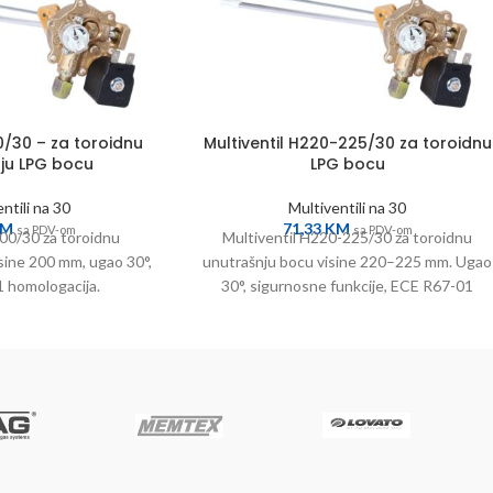
0/30 – za toroidnu
Multiventil H220-225/30 za toroidnu
ju LPG bocu
LPG bocu
ntili na 30
Multiventili na 30
KM
71,33
KM
sa PDV-om
sa PDV-om
200/30 za toroidnu
Multiventil H220-225/30 za toroidnu
sine 200 mm, ugao 30°,
unutrašnju bocu visine 220–225 mm. Ugao
 homologacija.
30°, sigurnosne funkcije, ECE R67-01
sertifikat.