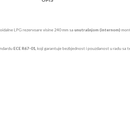
OPIS
roidalne LPG rezervoare visine 240 mm sa
unutrašnjom (internom)
mont
andardu
ECE R67-01
, koji garantuje bezbjednost i pouzdanost u radu sa 