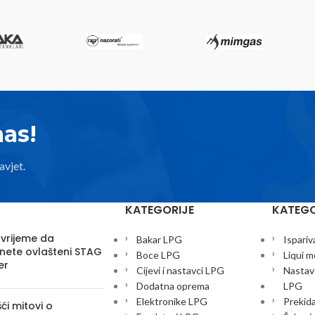
nas!
avjet.
KATEGORIJE
KATEGO
 vrijeme da
Bakar LPG
Ispariv
nete ovlašteni STAG
Boce LPG
Liqui m
er
Cijevi i nastavci LPG
Nastavc
Dodatna oprema
LPG
Elektronike LPG
Prekid
ći mitovi o