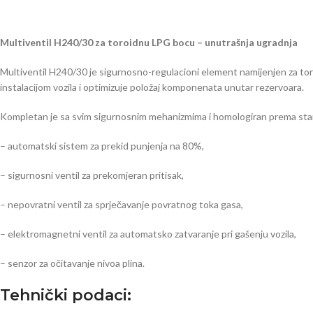
Multiventil H240/30 za toroidnu LPG bocu – unutrašnja ugradnja
Multiventil H240/30 je sigurnosno-regulacioni element namijenjen za to
instalacijom vozila i optimizuje položaj komponenata unutar rezervoara.
Kompletan je sa svim sigurnosnim mehanizmima i homologiran prema st
– automatski sistem za prekid punjenja na 80%,
– sigurnosni ventil za prekomjeran pritisak,
– nepovratni ventil za sprječavanje povratnog toka gasa,
– elektromagnetni ventil za automatsko zatvaranje pri gašenju vozila,
– senzor za očitavanje nivoa plina.
Tehnički podaci: