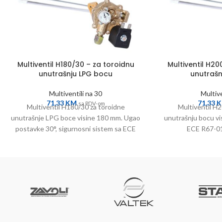
Multiventil H180/30 – za toroidnu
Multiventil H20
unutrašnju LPG bocu
unutrašn
Multiventili na 30
Multive
71,33
KM
71,33
sa PDV-om
Multiventil H180/30 za toroidne
Multiventil H
unutrašnje LPG boce visine 180 mm. Ugao
unutrašnju bocu vi
postavke 30°, sigurnosni sistem sa ECE
ECE R67-01
R67-01 homologacijom.