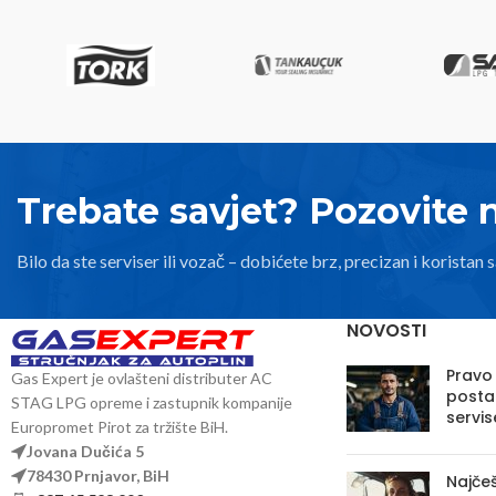
Trebate savjet? Pozovite 
Bilo da ste serviser ili vozač – dobićete brz, precizan i koristan s
NOVOSTI
Pravo
Gas Expert je ovlašteni distributer AC
posta
STAG LPG opreme i zastupnik kompanije
servis
Europromet Pirot za tržište BiH.
Jovana Dučića 5
78430 Prnjavor, BiH
Najčeš