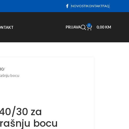
NOVOSTI
KONTAKT
FAQ
0
PRIJAVA
0,00
KM
ONTAKT
 30
rašnju bocu
240/30 za
trašnju bocu