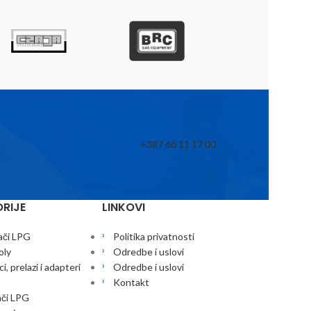
+387 66 11 17 00
RIJE
LINKOVI
ači LPG
Politika privatnosti
oly
Odredbe i uslovi
i, prelazi i adapteri
Odredbe i uslovi
Kontakt
ači LPG