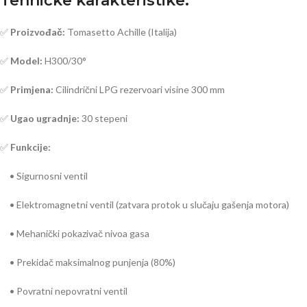
Tehničke karakteristike:
✅
Proizvođač:
Tomasetto Achille (Italija)
✅
Model:
H300/30°
✅
Primjena:
Cilindrični LPG rezervoari visine 300 mm
✅
Ugao ugradnje:
30 stepeni
✅
Funkcije:
• Sigurnosni ventil
• Elektromagnetni ventil (zatvara protok u slučaju gašenja motora)
• Mehanički pokazivač nivoa gasa
• Prekidač maksimalnog punjenja (80%)
• Povratni nepovratni ventil