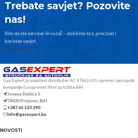
Trebate savjet? Pozovite
nas!
Bilo da ste serviser ili vozač – dobićete brz, precizan i
koristan savjet.
+387 66 11 17 00
Gas Expert je ovlašteni distributer AC STAG LPG opreme i zastupnik
kompanije Europromet Pirot za tržište BiH.
Jovana Dučića 5
78430 Prnjavor, BiH
+387 65 523 290
info@gasexpert.ba
NOVOSTI