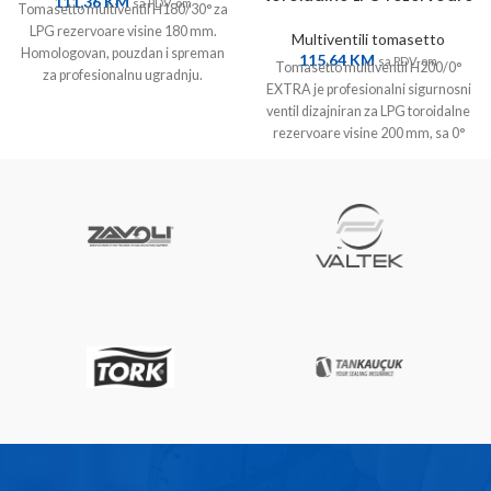
111,36
KM
sa PDV-om
Tomasetto multiventil H180/30° za
LPG rezervoare visine 180 mm.
Multiventili tomasetto
Homologovan, pouzdan i spreman
115,64
KM
sa PDV-om
Tomasetto multiventil H200/0°
za profesionalnu ugradnju.
EXTRA je profesionalni sigurnosni
ventil dizajniran za LPG toroidalne
rezervoare visine 200 mm, sa 0°
(horizontalnim) uglom