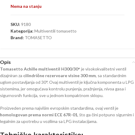
Nema na stanju
SKU:
9180
Kategorija:
Multiventili tomasetto
Brand:
TOMASETTO
Opis
Tomasetto Achille multiventil H300/30°
je visokokvalitetni ventil
dizajniran za
cilindrične rezervoare visine 300 mm
, sa standardnim
uglom postavljanja od 30°. Ovaj multiventil je ključna komponenta u LPG
sistemima, jer omogućava kontrolu punjenja, pražnjenja, nivoa gasa i
sigurnosnih funkcija, sve u jednom kompaktnom sklopu.
Proizveden prema najvišim evropskim standardima, ovaj ventil je
homologovan prema normi ECE 67R-01
, što ga čini potpuno sigurnim i
legalnim za upotrebu u vozilima sa LPG instalacijama.