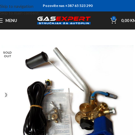
Pozovite nas +387 65 523 290
Skip to navigation
Skip to main content
0
MENU
0,00
K
SOLD
OUT