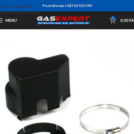
Pozovite nas +387 65 523 290
Skip to navigation
Skip to main content
0
MENU
0,00
K