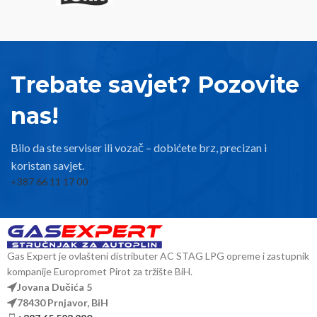
standardom
ECE R67-01
, koji
definiše sigurnosne zahtjeve za
LPG sisteme u vozilima. Ugrađeni
su ključni zaštitni mehanizmi:
– automatski prekid punjenja na
Trebate savjet? Pozovite
80% kapaciteta,
nas!
– sigurnosni ventil za prekomjeran
pritisak,
– nepovratni ventil,
Bilo da ste serviser ili vozač – dobićete brz, precizan i
koristan savjet.
– elektromagnet za prekid dovoda
plina kad motor nije aktivan,
+387 66 11 17 00
– nivo sonda za precizno očitavanje
količine plina u rezervoaru.
Tehničke karakteristike:
Gas Expert je ovlašteni distributer AC STAG LPG opreme i zastupnik
kompanije Europromet Pirot za tržište BiH.
Tip: H180/0 (horizontalni, ugao 0°)
Jovana Dučića 5
Visina boce: 180 mm
78430 Prnjavor, BiH