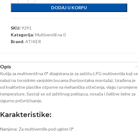
DODAJ U KORPU
SKU:
9291
Kategorija:
Multiventili na 0
Brand:
ATIKER
Opis
Kutija za multiventil na 0° dizajnirana je za zaštitu LPG multiventila koji se
nalazi na toroidnim vanjskim bocama (horizontalna montaža). Izrađena je
od kvalitetne plastike otporne na mehanička oštećenja, vlagu i promjene
temperature. Sastoji se od zaštitnog poklopca, nosača i čelične šelne za
sigurno pričvršćivanje.
Karakteristike:
Namjena: Za multiventile pod uglom 0°