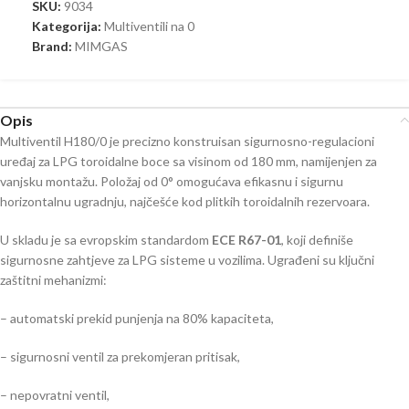
SKU:
9034
Kategorija:
Multiventili na 0
Brand:
MIMGAS
Opis
Multiventil H180/0 je precizno konstruisan sigurnosno-regulacioni
uređaj za LPG toroidalne boce sa visinom od 180 mm, namijenjen za
vanjsku montažu. Položaj od 0° omogućava efikasnu i sigurnu
horizontalnu ugradnju, najčešće kod plitkih toroidalnih rezervoara.
U skladu je sa evropskim standardom
ECE R67-01
, koji definiše
sigurnosne zahtjeve za LPG sisteme u vozilima. Ugrađeni su ključni
zaštitni mehanizmi:
– automatski prekid punjenja na 80% kapaciteta,
– sigurnosni ventil za prekomjeran pritisak,
– nepovratni ventil,