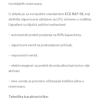
toroidalnih rezervoara.
U skladu je sa evropskim standardom
ECE R67-01
, koji
definiše sigurnosne zahtjeve za LPG sisteme u vozilima.
Ugrađeni su ključni zaštitni mehanizmi:
– automatski prekid punjenja na 80% kapaciteta,
– sigurnosni ventil za prekomjeran pritisak,
– nepovratni ventil,
– elektromagnet za prekid dovoda plina kad motor nije
aktivan,
– nivo sonda za precizno očitavanje količine plina u
rezervoaru.
Tehničke karakteristike: