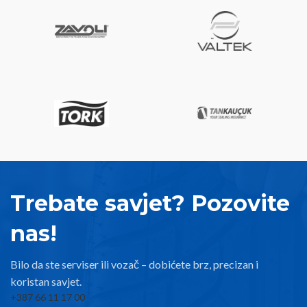
Trebate savjet? Pozovite
nas!
Bilo da ste serviser ili vozač – dobićete brz, precizan i
koristan savjet.
+387 66 11 17 00