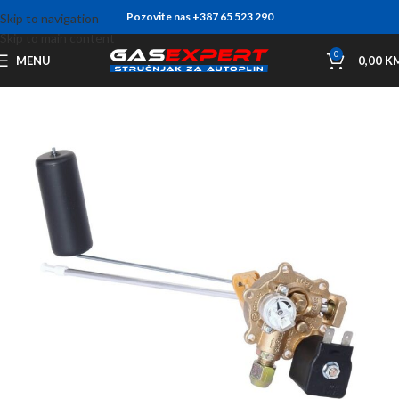
Pozovite nas +387 65 523 290
Skip to navigation
Skip to main content
0
MENU
0,00
K