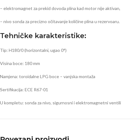
– elektromagnet za prekid dovoda plina kad motor nije aktivan,
– nivo sonda za precizno očitavanje količine plina u rezervoaru.
Tehničke karakteristike:
Tip: H180/0 (horizontalni, ugao 0°)
Visina boce: 180 mm
Namjena: toroidalne LPG boce – vanjska montaža
Sertifikacija: ECE R67-01
U kompletu: sonda za nivo, sigurnosni i elektromagnetni ventili
Povezani proizvodi