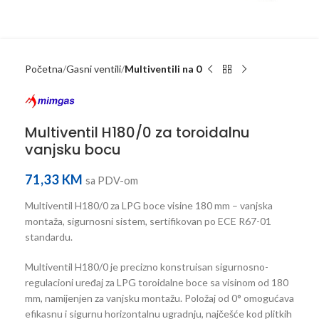
Početna
Gasni ventili
Multiventili na 0
Multiventil H180/0 za toroidalnu
vanjsku bocu
71,33
KM
sa PDV-om
Multiventil H180/0 za LPG boce visine 180 mm – vanjska
montaža, sigurnosni sistem, sertifikovan po ECE R67-01
standardu.
Multiventil H180/0 je precizno konstruisan sigurnosno-
regulacioni uređaj za LPG toroidalne boce sa visinom od 180
mm, namijenjen za vanjsku montažu. Položaj od 0° omogućava
efikasnu i sigurnu horizontalnu ugradnju, najčešće kod plitkih