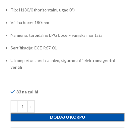
Tip: H180/0 (horizontalni, ugao 0°)
Visina boce: 180 mm
Namjena: toroidalne LPG boce – vanjska montaža
Sertifikacija: ECE R67-01
U kompletu: sonda za nivo, sigurnosni i elektromagnetni
ventili
33 na zalihi
DODAJ U KORPU