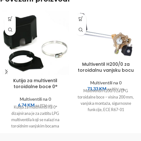
Multiventil H200/0 za
toroidalnu vanjsku bocu
Kutija za multiventil
Multiventili na 0
toroidalne boce 0°
71,33
KM
sa PDV-om
Multiventil H200/0 za LPG
toroidalne boce – visina 200 mm,
Multiventili na 0
vanjska montaža, sigurnosne
6,74
KM
sa PDV-om
Kutija za multiventil na 0°
funkcije, ECE R67-01
dizajnirana je za zaštitu LPG
homologacija.
multiventila koji se nalazi na
toroidnim vanjskim bocama
(horizontalna montaža).