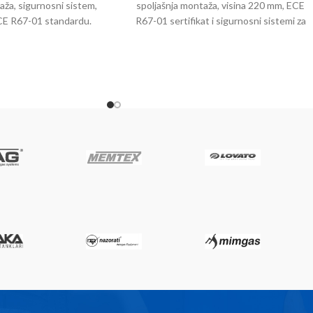
ža, sigurnosni sistem,
spoljašnja montaža, visina 220 mm, ECE
ECE R67-01 standardu.
R67-01 sertifikat i sigurnosni sistemi za
bezbjedan rad.
je precizno konstruisan
acioni uređaj za LPG
sa visinom od 180 mm,
sku montažu. Položaj od
efikasnu i sigurnu
ju, najčešće kod plitkih
ih rezervoara.
ropskim standardom
ECE
niše sigurnosne zahtjeve
vozilima. Ugrađeni su
titni mehanizmi:
ekid punjenja na 80%
aciteta,
za prekomjeran pritisak,
atni ventil,
a prekid dovoda plina