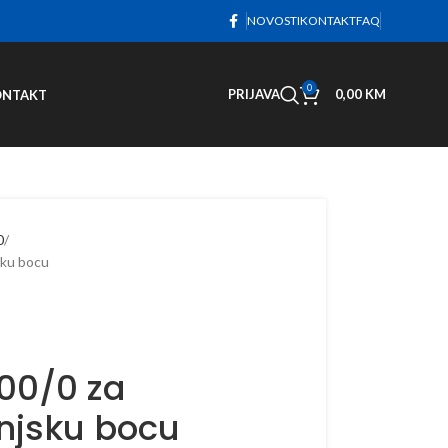
NOVOSTI
KONTAKT
FAQ
0
PRIJAVA
0,00
KM
ONTAKT
0
sku bocu
200/0 za
njsku bocu