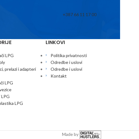
+387 66 11 17 00
RIJE
LINKOVI
ači LPG
Politika privatnosti
oly
Odredbe i uslovi
i, prelazi i adapteri
Odredbe i uslovi
Kontakt
ači LPG
 vezice
i LPG
lastika LPG
Made by