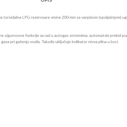
OPIS
 za toroidalne LPG rezervoare visine 200 mm sa vanjskom (spoljašnjom) 
 sigurnosne funkcije za rad u autogas sistemima: automatski prekid punj
gasa pri gašenju vozila. Takođe uključuje indikator nivoa plina u boci.