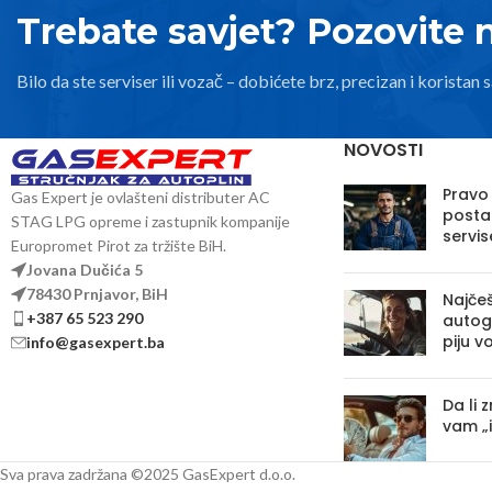
kad motor
Trebate savjet? Pozovite 
– nivo sonda za
količine pli
Bilo da ste serviser ili vozač – dobićete brz, precizan i koristan s
Tehničke k
NOVOSTI
Tip: H180/0 (ho
Pravo
Gas Expert je ovlašteni distributer AC
posta
Visina 
STAG LPG opreme i zastupnik kompanije
servis
Europromet Pirot za tržište BiH.
Namjena: toroidal
Jovana Dučića 5
mo
78430 Prnjavor, BiH
Najčeš
Sertifikac
+387 65 523 290
autoga
piju v
info@gasexpert.ba
U kompletu: sonda
elektroma
Da li 
vam „
Sva prava zadržana ©2025 GasExpert d.o.o.