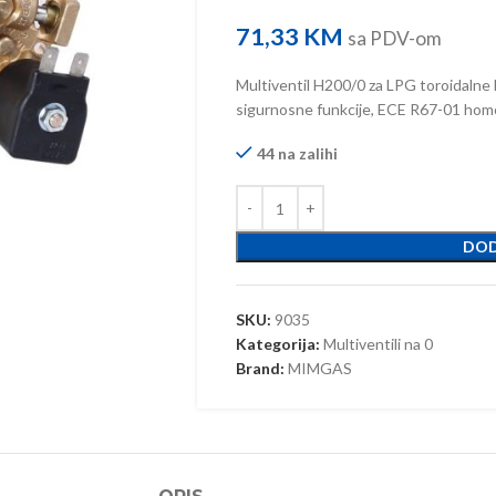
71,33
KM
sa PDV-om
Multiventil H200/0 za LPG toroidalne 
sigurnosne funkcije, ECE R67-01 homo
44 na zalihi
DOD
SKU:
9035
Kategorija:
Multiventili na 0
Brand:
MIMGAS