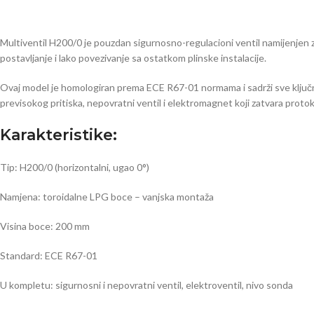
Multiventil H200/0 je pouzdan sigurnosno-regulacioni ventil namijenjen
postavljanje i lako povezivanje sa ostatkom plinske instalacije.
Ovaj model je homologiran prema ECE R67-01 normama i sadrži sve ključne
previsokog pritiska, nepovratni ventil i elektromagnet koji zatvara protok 
Karakteristike:
Tip: H200/0 (horizontalni, ugao 0°)
Namjena: toroidalne LPG boce – vanjska montaža
Visina boce: 200 mm
Standard: ECE R67-01
U kompletu: sigurnosni i nepovratni ventil, elektroventil, nivo sonda