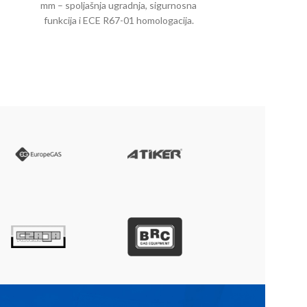
mm – spoljašnja ugradnja, sigurnosna
– sigurnost,
funkcija i ECE R67-01 homologacija.
standard za spo