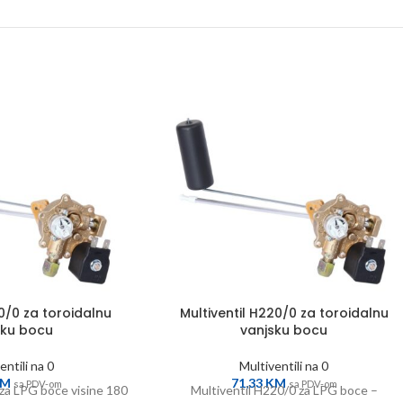
80/0 za toroidalnu
Multiventil H220/0 za toroidalnu
sku bocu
vanjsku bocu
entili na 0
Multiventili na 0
KM
71,33
KM
sa PDV-om
sa PDV-om
 za LPG boce visine 180
Multiventil H220/0 za LPG boce –