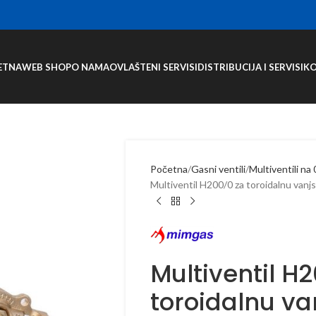
ETNA
WEB SHOP
O NAMA
OVLAŠTENI SERVISI
DISTRIBUCIJA I SERVISI
K
Početna
Gasni ventili
Multiventili na 
Multiventil H200/0 za toroidalnu vanj
Multiventil H
toroidalnu va