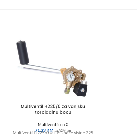
Multiventil H225/0 za vanjsku
Multiventi
toroidalnu bocu
tor
Multiventili na 0
Mul
71,33
KM
71,
sa PDV-om
Multiventil H225/0 za LPG boce visine 225
Multiventil H24