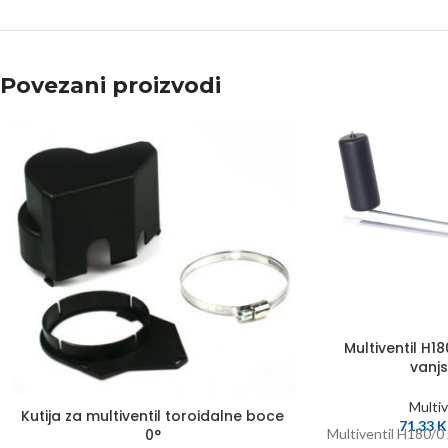
Povezani proizvodi
Multiventil H1
vanj
Multiv
Kutija za multiventil toroidalne boce
71,33
Multiventil H180/0
0°